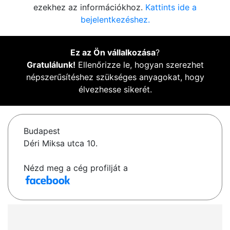
ezekhez az információkhoz.
Kattints ide a
bejelentkezéshez.
Ez az Ön vállalkozása
?
Gratulálunk!
Ellenőrizze le, hogyan szerezhet
népszerűsítéshez szükséges anyagokat, hogy
élvezhesse sikerét.
Budapest
Déri Miksa utca 10.
Nézd meg a cég profilját a