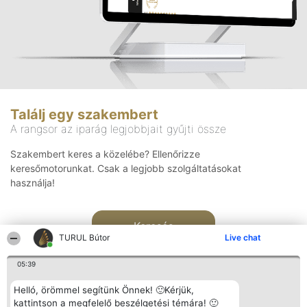
Találj egy szakembert
A rangsor az iparág legjobbjait gyűjti össze
Szakembert keres a közelébe? Ellenőrizze
keresőmotorunkat. Csak a legjobb szolgáltatásokat
használja!
Keresés
TURUL Bútor
Live chat
05:39
Helló, örömmel segítünk Önnek! 🙂Kérjük,
kattintson a megfelelő beszélgetési témára! 🙂