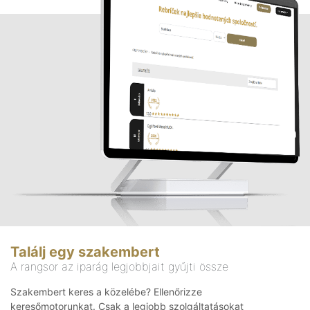
Találj egy szakembert
A rangsor az iparág legjobbjait gyűjti össze
Szakembert keres a közelébe? Ellenőrizze
keresőmotorunkat. Csak a legjobb szolgáltatásokat