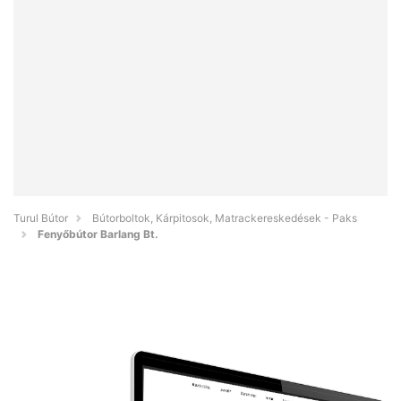
Turul Bútor
Bútorboltok, Kárpitosok, Matrackereskedések - Paks
Fenyőbútor Barlang Bt.