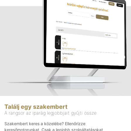
Találj egy szakembert
A rangsor az iparág legjobbjait gyűjti össze
Szakembert keres a közelébe? Ellenőrizze
keresőmotorunkat. Csak a legjobb szolgáltatásokat