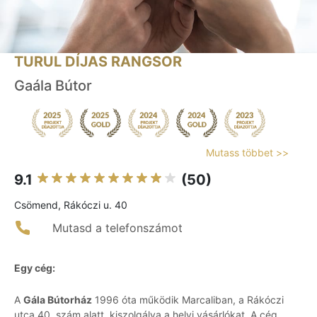
TURUL DÍJAS RANGSOR
Gaála Bútor
Mutass többet >>
9.1
(50)
Csömend, Rákóczi u. 40
Mutasd a telefonszámot
Egy cég:
A
Gála Bútorház
1996 óta működik Marcaliban, a Rákóczi
utca 40. szám alatt, kiszolgálva a helyi vásárlókat. A cég