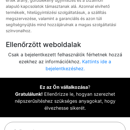
érték arány, gördülékeny ügyintézés és a bizalmon
alapuló kapcsolatok támasztanak alá. Azonnal elvihető
termékeik, hitelügyintézési szolgáltatásuk, a szállítás
megszervezése, valamint a garanciális és azon túli
segítségnyújtás mind hozzájárulnak a magas szolgáltatási
színvonalhoz.
Ellenőrzött weboldalak
Csak a bejelentkezett felhasználók férhetnek hozzá
ezekhez az információkhoz.
Kattints ide a
bejelentkezéshez.
Ez az Ön vállalkozása
?
Gratulálunk!
Ellenőrizze le, hogyan szerezhet
népszerűsítéshez szükséges anyagokat, hogy
élvezhesse sikerét.