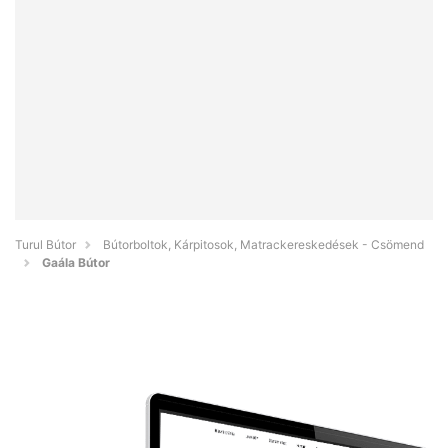
Turul Bútor
Bútorboltok, Kárpitosok, Matrackereskedések - Csömend
Gaála Bútor