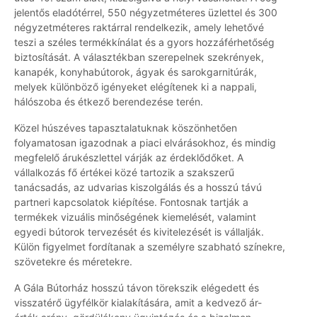
jelentős eladótérrel, 550 négyzetméteres üzlettel és 300
négyzetméteres raktárral rendelkezik, amely lehetővé
teszi a széles termékkínálat és a gyors hozzáférhetőség
biztosítását. A választékban szerepelnek szekrények,
kanapék, konyhabútorok, ágyak és sarokgarnitúrák,
melyek különböző igényeket elégítenek ki a nappali,
hálószoba és étkező berendezése terén.
Közel húszéves tapasztalatuknak köszönhetően
folyamatosan igazodnak a piaci elvárásokhoz, és mindig
megfelelő árukészlettel várják az érdeklődőket. A
vállalkozás fő értékei közé tartozik a szakszerű
tanácsadás, az udvarias kiszolgálás és a hosszú távú
partneri kapcsolatok kiépítése. Fontosnak tartják a
termékek vizuális minőségének kiemelését, valamint
egyedi bútorok tervezését és kivitelezését is vállalják.
Külön figyelmet fordítanak a személyre szabható színekre,
szövetekre és méretekre.
A Gála Bútorház hosszú távon törekszik elégedett és
visszatérő ügyfélkör kialakítására, amit a kedvező ár-