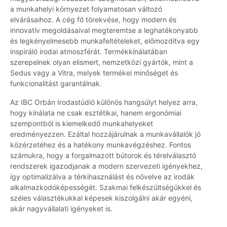
a munkahelyi környezet folyamatosan változó
elvárásaihoz. A cég fő törekvése, hogy modern és
innovatív megoldásaival megteremtse a leghatékonyabb
és legkényelmesebb munkafeltételeket, előmozdítva egy
inspiráló irodai atmoszférát. Termékkínálatában
szerepelnek olyan elismert, nemzetközi gyártók, mint a
Sedus vagy a Vitra, melyek termékei minőséget és
funkcionalitást garantálnak.
Az IBC Orbán Irodastúdió különös hangsúlyt helyez arra,
hogy kínálata ne csak esztétikai, hanem ergonómiai
szempontból is kiemelkedő munkahelyeket
eredményezzen. Ezáltal hozzájárulnak a munkavállalók jó
közérzetéhez és a hatékony munkavégzéshez. Fontos
számukra, hogy a forgalmazott bútorok és térelválasztó
rendszerek igazodjanak a modern szervezeti igényekhez,
így optimalizálva a térkihasználást és növelve az irodák
alkalmazkodóképességét. Szakmai felkészültségükkel és
széles választékukkal képesek kiszolgálni akár egyéni,
akár nagyvállalati igényeket is.