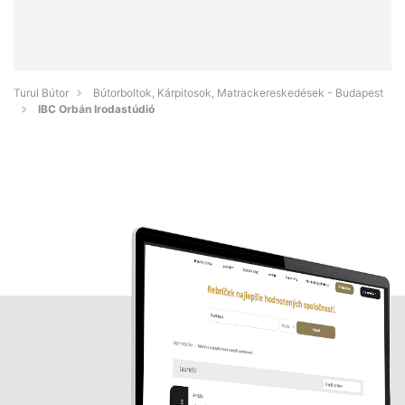
Turul Bútor
Bútorboltok, Kárpitosok, Matrackereskedések - Budapest
IBC Orbán Irodastúdió