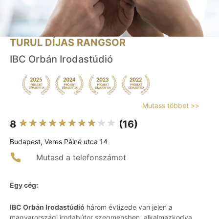
TURUL DÍJAS RANGSOR
IBC Orbán Irodastúdió
Mutass többet >>
8
(16)
Budapest, Veres Pálné utca 14
Mutasd a telefonszámot
Egy cég:
IBC Orbán Irodastúdió
három évtizede van jelen a
magyarországi irodabútor szegmensben, alkalmazkodva