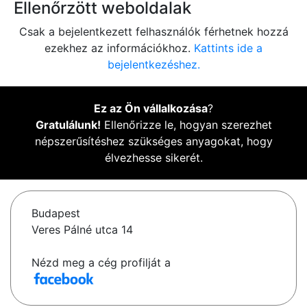
Ellenőrzött weboldalak
Csak a bejelentkezett felhasználók férhetnek hozzá
ezekhez az információkhoz.
Kattints ide a
bejelentkezéshez.
Ez az Ön vállalkozása
?
Gratulálunk!
Ellenőrizze le, hogyan szerezhet
népszerűsítéshez szükséges anyagokat, hogy
élvezhesse sikerét.
Budapest
Veres Pálné utca 14
Nézd meg a cég profilját a