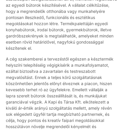
az egyedi bútorok készítésével. A vállalat célkitűzése,
hogy a megrendelők otthonába vagy munkahelyére
pontosan illeszkedő, funkcionális és esztétikus
megoldásokat hozzon létre. Termékpalettáján egyedi
konyhabútorok, irodai bútorok, gyermekbútorok, illetve
gardróbszekrények is megtalálhatók, amelyeket minden
esetben rövid határidővel, nagyfokú gondossággal
készítenek el.
A cég szakemberei a tervezéstől egészen a késztermék
helyszíni telepítéséig végigkísérik a munkafolyamatot,
ezáltal biztosítva a zavartalan és testreszabott
megvalósítást. Ennek a teljes körű szolgáltatásnak
köszönhetően jelentős előnyt élveznek a piacon, hiszen
kevesebb terhet ró az ügyfelekre. Emellett vállalják a
lapra szerelt bútorok összeállítását is, és munkájukat
garanciával végzik. A Kapi és Társa Kft. elkötelezett a
kiváló ár-érték arányú szolgáltatás mellett, amely révén
sok elégedett ügyfél tartja megbízható partnernek, és
célja, hogy pontos és kreatív faipari megoldásokkal
hosszútávon növelje megrendelői kényelmét és