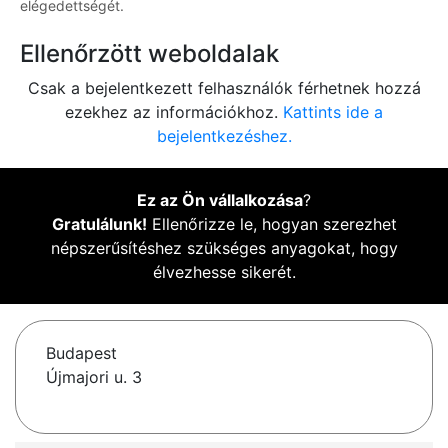
elégedettségét.
Ellenőrzött weboldalak
Csak a bejelentkezett felhasználók férhetnek hozzá
ezekhez az információkhoz.
Kattints ide a
bejelentkezéshez.
Ez az Ön vállalkozása
?
Gratulálunk!
Ellenőrizze le, hogyan szerezhet
népszerűsítéshez szükséges anyagokat, hogy
élvezhesse sikerét.
Budapest
Újmajori u. 3