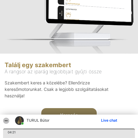
Találj egy szakembert
A rangsor az iparág legjobbjait gyűjti össze
Szakembert keres a közelébe? Ellenőrizze
keresőmotorunkat. Csak a legjobb szolgáltatásokat
használja!
Keresés
TURUL Bútor
Live chat
04:21