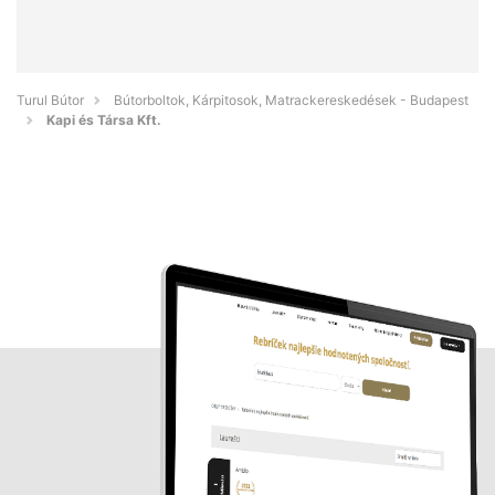
Turul Bútor
Bútorboltok, Kárpitosok, Matrackereskedések - Budapest
Kapi és Társa Kft.