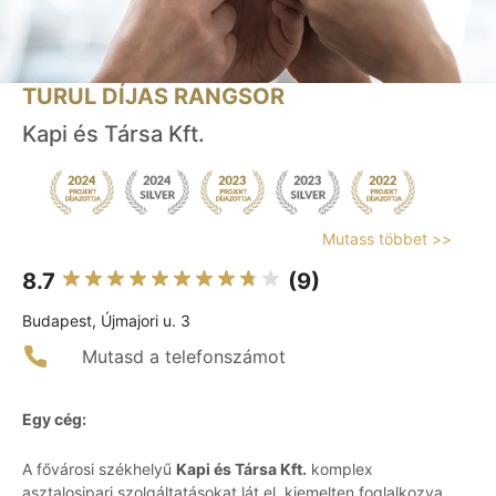
TURUL DÍJAS RANGSOR
Kapi és Társa Kft.
Mutass többet >>
8.7
(9)
Budapest, Újmajori u. 3
Mutasd a telefonszámot
Egy cég:
A fővárosi székhelyű
Kapi és Társa Kft.
komplex
asztalosipari szolgáltatásokat lát el, kiemelten foglalkozva