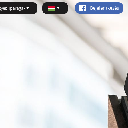
Bejelentkezés
gyéb iparágak