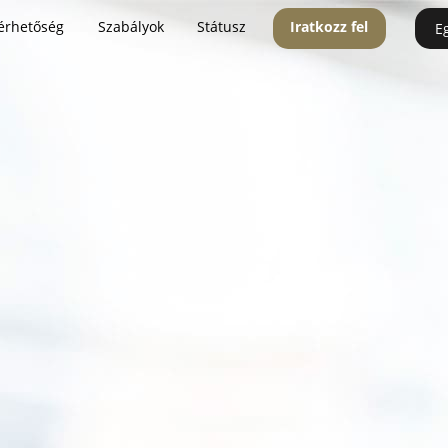
érhetőség
Szabályok
Státusz
Iratkozz fel
E