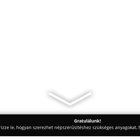
Gratulálunk!
rizze le, hogyan szerezhet népszerűsítéshez szükséges anyagokat, h