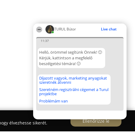
TURUL Bútor
Live chat
11:37
Helló, örömmel segítünk Önnek! 🙂
Kérjük, kattintson a megfelelő
beszélgetési témára! 🙂
Díjazott vagyok, marketing anyagokat
szeretnék átvenni
Szeretném regisztrálni cégemet a Turul
projektbe
Problémám van
Ellenőrizze le
ogy élvezhesse sikerét.