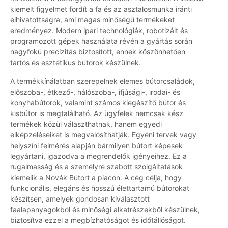
kiemelt figyelmet fordít a fa és az asztalosmunka iránti
elhivatottságra, ami magas minőségű termékeket
eredményez. Modern ipari technológiák, robotizált és
programozott gépek használata révén a gyártás során
nagyfokú precizitás biztosított, ennek köszönhetően
tartós és esztétikus bútorok készülnek.
A termékkínálatban szerepelnek elemes bútorcsaládok,
előszoba-, étkező-, hálószoba-, ifjúsági-, irodai- és
konyhabútorok, valamint számos kiegészítő bútor és
kisbútor is megtalálható. Az ügyfelek nemcsak kész
termékek közül választhatnak, hanem egyedi
elképzeléseiket is megvalósíthatják. Egyéni tervek vagy
helyszíni felmérés alapján bármilyen bútort képesek
legyártani, igazodva a megrendelők igényeihez. Ez a
rugalmasság és a személyre szabott szolgáltatások
kiemelik a Novák Bútort a piacon. A cég célja, hogy
funkcionális, elegáns és hosszú élettartamú bútorokat
készítsen, amelyek gondosan kiválasztott
faalapanyagokból és minőségi alkatrészekből készülnek,
biztosítva ezzel a megbízhatóságot és időtállóságot.