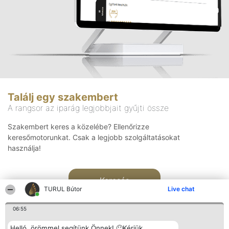
Találj egy szakembert
A rangsor az iparág legjobbjait gyűjti össze
Szakembert keres a közelébe? Ellenőrizze
keresőmotorunkat. Csak a legjobb szolgáltatásokat
használja!
Keresés
TURUL Bútor
Live chat
06:55
Helló, örömmel segítünk Önnek! 🙂Kérjük,