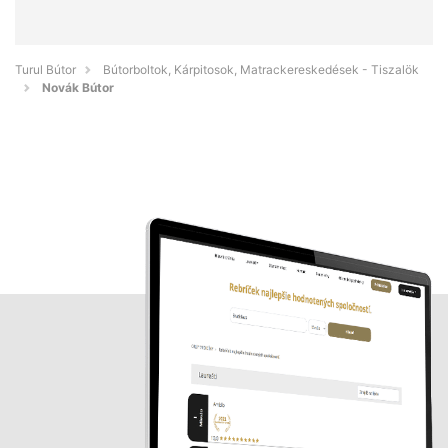
Turul Bútor
Bútorboltok, Kárpitosok, Matrackereskedések - Tiszalök
Novák Bútor