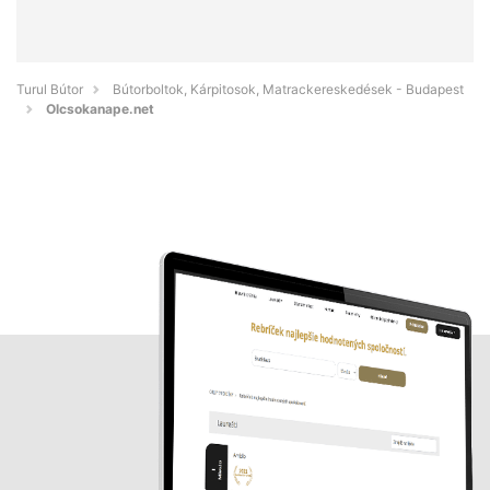
Turul Bútor
Bútorboltok, Kárpitosok, Matrackereskedések - Budapest
Olcsokanape.net