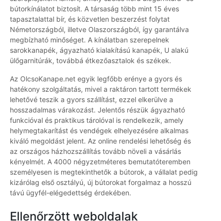
bútorkínálatot biztosít. A társaság több mint 15 éves
tapasztalattal bír, és közvetlen beszerzést folytat
Németországból, illetve Olaszországból, így garantálva
megbízható minőséget. A kínálatban szerepelnek
sarokkanapék, ágyazható kialakítású kanapék, U alakú
ülőgarnitúrák, továbbá étkezőasztalok és székek.
Az OlcsoKanape.net egyik legfőbb erénye a gyors és
hatékony szolgáltatás, mivel a raktáron tartott termékek
lehetővé teszik a gyors szállítást, ezzel elkerülve a
hosszadalmas várakozást. Jelentős részük ágyazható
funkcióval és praktikus tárolóval is rendelkezik, amely
helymegtakarítást és vendégek elhelyezésére alkalmas
kiváló megoldást jelent. Az online rendelési lehetőség és
az országos házhozszállítás tovább növeli a vásárlás
kényelmét. A 4000 négyzetméteres bemutatóteremben
személyesen is megtekinthetők a bútorok, a vállalat pedig
kizárólag első osztályú, új bútorokat forgalmaz a hosszú
távú ügyfél-elégedettség érdekében.
Ellenőrzött weboldalak