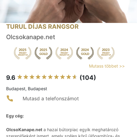
TURUL DÍJAS RANGSOR
Olcsokanape.net
Mutass többet >>
9.6
(104)
Budapest, Budapest
Mutasd a telefonszámot
Egy cég:
OlcsoKanape.net
a hazai bútorpiac egyik meghatározó
szereplőjeként ismert, amely széles körű ülőgarnitúra- és