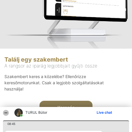
Találj egy szakembert
A rangsor az iparág legjobbjait gyűjti össze
Szakembert keres a közelébe? Ellenőrizze
keresőmotorunkat. Csak a legjobb szolgáltatásokat
használja!
Keresés
TURUL Bútor
Live chat
08:45