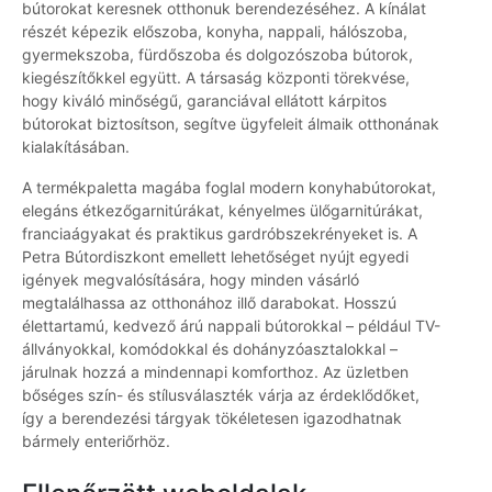
bútorokat keresnek otthonuk berendezéséhez. A kínálat
részét képezik előszoba, konyha, nappali, hálószoba,
gyermekszoba, fürdőszoba és dolgozószoba bútorok,
kiegészítőkkel együtt. A társaság központi törekvése,
hogy kiváló minőségű, garanciával ellátott kárpitos
bútorokat biztosítson, segítve ügyfeleit álmaik otthonának
kialakításában.
A termékpaletta magába foglal modern konyhabútorokat,
elegáns étkezőgarnitúrákat, kényelmes ülőgarnitúrákat,
franciaágyakat és praktikus gardróbszekrényeket is. A
Petra Bútordiszkont emellett lehetőséget nyújt egyedi
igények megvalósítására, hogy minden vásárló
megtalálhassa az otthonához illő darabokat. Hosszú
élettartamú, kedvező árú nappali bútorokkal – például TV-
állványokkal, komódokkal és dohányzóasztalokkal –
járulnak hozzá a mindennapi komforthoz. Az üzletben
bőséges szín- és stílusválaszték várja az érdeklődőket,
így a berendezési tárgyak tökéletesen igazodhatnak
bármely enteriőrhöz.