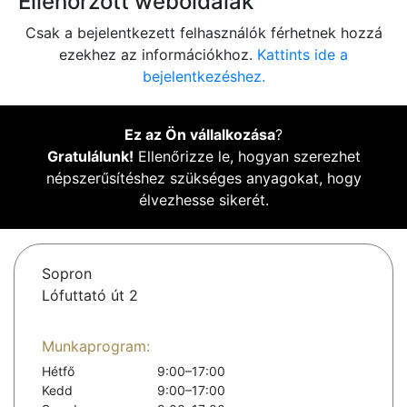
Ellenőrzött weboldalak
Csak a bejelentkezett felhasználók férhetnek hozzá
ezekhez az információkhoz.
Kattints ide a
bejelentkezéshez.
Ez az Ön vállalkozása
?
Gratulálunk!
Ellenőrizze le, hogyan szerezhet
népszerűsítéshez szükséges anyagokat, hogy
élvezhesse sikerét.
Sopron
Lófuttató út 2
Munkaprogram:
Hétfő
9:00–17:00
Kedd
9:00–17:00