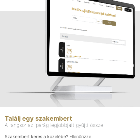
Találj egy szakembert
A rangsor az iparág legjobbjait gyűjti össze
Szakembert keres a közelébe? Ellenőrizze