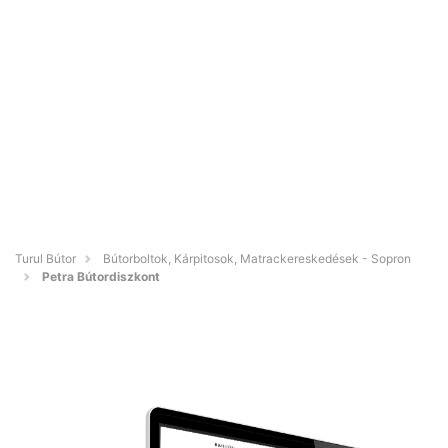
Turul Bútor
Bútorboltok, Kárpitosok, Matrackereskedések - Sopron
Petra Bútordiszkont