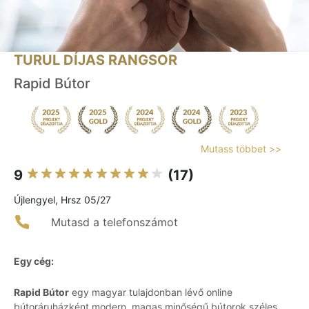
TURUL DÍJAS RANGSOR
Rapid Bútor
Mutass többet >>
9
(17)
Újlengyel, Hrsz 05/27
Mutasd a telefonszámot
Egy cég:
Rapid Bútor
egy magyar tulajdonban lévő online
bútoráruházként modern, magas minőségű bútorok széles