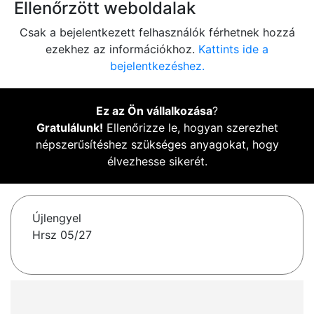
Ellenőrzött weboldalak
Csak a bejelentkezett felhasználók férhetnek hozzá
ezekhez az információkhoz.
Kattints ide a
bejelentkezéshez.
Ez az Ön vállalkozása
?
Gratulálunk!
Ellenőrizze le, hogyan szerezhet
népszerűsítéshez szükséges anyagokat, hogy
élvezhesse sikerét.
Újlengyel
Hrsz 05/27