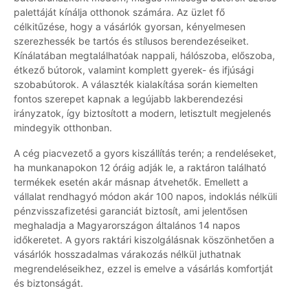
palettáját kínálja otthonok számára. Az üzlet fő
célkitűzése, hogy a vásárlók gyorsan, kényelmesen
szerezhessék be tartós és stílusos berendezéseiket.
Kínálatában megtalálhatóak nappali, hálószoba, előszoba,
étkező bútorok, valamint komplett gyerek- és ifjúsági
szobabútorok. A választék kialakítása során kiemelten
fontos szerepet kapnak a legújabb lakberendezési
irányzatok, így biztosított a modern, letisztult megjelenés
mindegyik otthonban.
A cég piacvezető a gyors kiszállítás terén; a rendeléseket,
ha munkanapokon 12 óráig adják le, a raktáron található
termékek esetén akár másnap átvehetők. Emellett a
vállalat rendhagyó módon akár 100 napos, indoklás nélküli
pénzvisszafizetési garanciát biztosít, ami jelentősen
meghaladja a Magyarországon általános 14 napos
időkeretet. A gyors raktári kiszolgálásnak köszönhetően a
vásárlók hosszadalmas várakozás nélkül juthatnak
megrendeléseikhez, ezzel is emelve a vásárlás komfortját
és biztonságát.