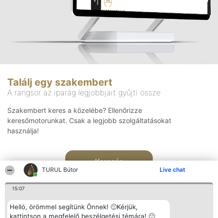
Találj egy szakembert
A rangsor az iparág legjobbjait gyűjti össze
Szakembert keres a közelébe? Ellenőrizze
keresőmotorunkat. Csak a legjobb szolgáltatásokat
használja!
Keresés
TURUL Bútor
Live chat
15:07
Helló, örömmel segítünk Önnek! 🙂Kérjük,
kattintson a megfelelő beszélgetési témára! 🙂