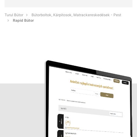
Turul Bútor
Bútorboltok, Kárpitosok, Matrackereskedések - Pest
Rapid Bútor