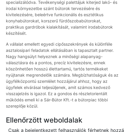
specializálódva. Tevékenységi palettájuk kiterjed lakó- és
irodai környezetbe szánt bútorok tervezésére és
kivitelezésére, beleértve funkcionális és esztétikus
konyhabútorokat, korszerű fürdőszobabútorokat,
praktikus gardróbok kialakítását, valamint irodabútorok
készítését.
A vállalat emellett egyedi cipősszekrények és különféle
asztalosipari feladatok ellátásában is tapasztalt partner.
Nagy hangsúlyt helyeznek a minőségi alapanyag-
választásra és a pontos, precíz kivitelezésre, ennek
köszönhetően hosszú élettartamú, tartós termékeket
nyújtanak megrendelőik számára. Megbízhatóságuk és az
ügyfélközpontú szemlélet hozzájárul ahhoz, hogy az
ügyfelek elvárásai teljesüljenek, amit számos kedvező
visszajelzés is igazol. Ez a gondos és részletorientált
működés emeli ki a Sár-Bútor Kft.-t a bútorpiac többi
szereplője közül.
Ellenőrzött weboldalak
Csak a bejelentkezett felhasználók férhetnek hozzá