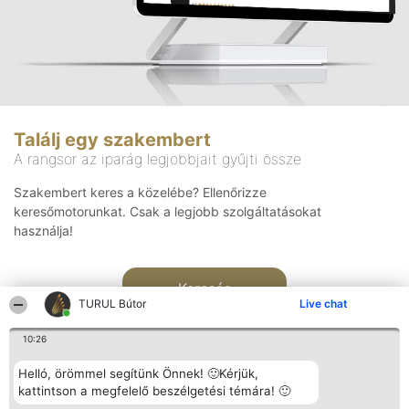
Találj egy szakembert
A rangsor az iparág legjobbjait gyűjti össze
Szakembert keres a közelébe? Ellenőrizze
keresőmotorunkat. Csak a legjobb szolgáltatásokat
használja!
Keresés
TURUL Bútor
Live chat
10:26
Helló, örömmel segítünk Önnek! 🙂Kérjük,
kattintson a megfelelő beszélgetési témára! 🙂