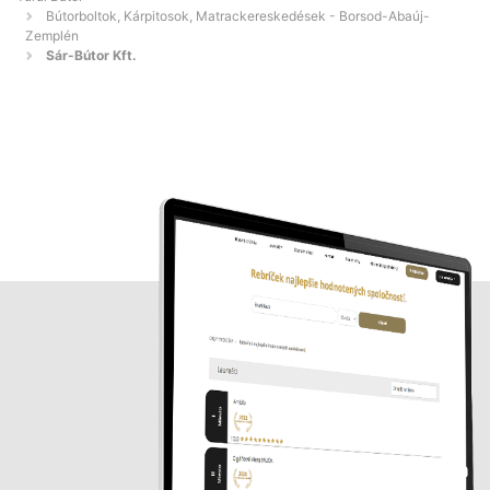
Bútorboltok, Kárpitosok, Matrackereskedések - Borsod-Abaúj-
Zemplén
Sár-Bútor Kft.