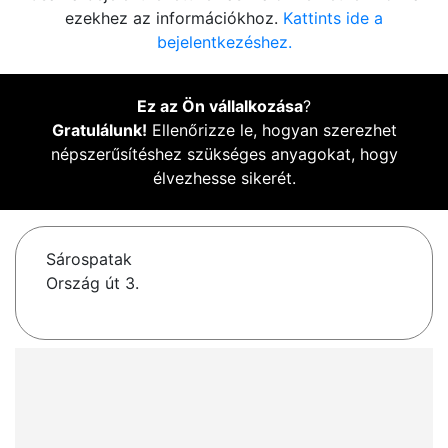
ezekhez az információkhoz.
Kattints ide a
bejelentkezéshez.
Ez az Ön vállalkozása
?
Gratulálunk!
Ellenőrizze le, hogyan szerezhet
népszerűsítéshez szükséges anyagokat, hogy
élvezhesse sikerét.
Sárospatak
Ország út 3.