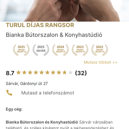
TURUL DÍJAS RANGSOR
Bianka Bútorszalon & Konyhastúdió
Mutass többet >>
8.7
(32)
Sárvár, Gárdonyi út 27
Mutasd a telefonszámot
Egy cég:
Bianka Bútorszalon és Konyhastúdió
Sárvár városában
található, és széles kínálatot nyújt a lakberendezéshez és