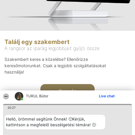
Találj egy szakembert
A rangsor az iparág legjobbjait gyűjti össze
Szakembert keres a közelébe? Ellenőrizze
keresőmotorunkat. Csak a legjobb szolgáltatásokat
használja!
Keresés
TURUL Bútor
Live chat
20:27
Helló, örömmel segítünk Önnek! 🙂Kérjük,
kattintson a megfelelő beszélgetési témára! 🙂