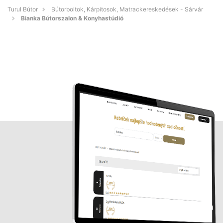
Turul Bútor
Bútorboltok, Kárpitosok, Matrackereskedések - Sárvár
Bianka Bútorszalon & Konyhastúdió