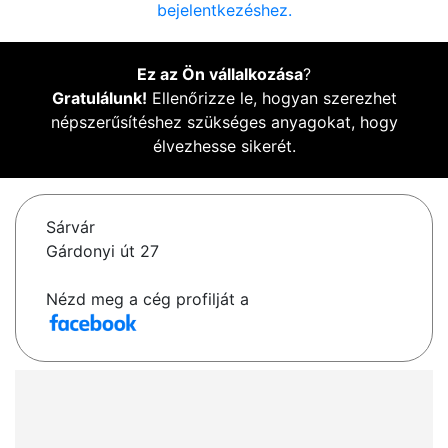
bejelentkezéshez.
Ez az Ön vállalkozása
?
Gratulálunk!
Ellenőrizze le, hogyan szerezhet
népszerűsítéshez szükséges anyagokat, hogy
élvezhesse sikerét.
Sárvár
Gárdonyi út 27
Nézd meg a cég profilját a