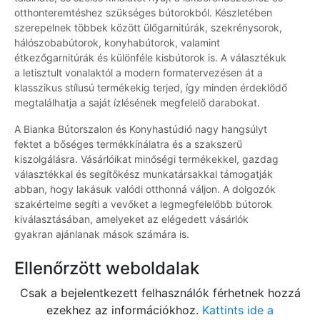
otthonteremtéshez szükséges bútorokból. Készletében
szerepelnek többek között ülőgarnitúrák, szekrénysorok,
hálószobabútorok, konyhabútorok, valamint
étkezőgarnitúrák és különféle kisbútorok is. A választékuk
a letisztult vonalaktól a modern formatervezésen át a
klasszikus stílusú termékekig terjed, így minden érdeklődő
megtalálhatja a saját ízlésének megfelelő darabokat.
A Bianka Bútorszalon és Konyhastúdió nagy hangsúlyt
fektet a bőséges termékkínálatra és a szakszerű
kiszolgálásra. Vásárlóikat minőségi termékekkel, gazdag
választékkal és segítőkész munkatársakkal támogatják
abban, hogy lakásuk valódi otthonná váljon. A dolgozók
szakértelme segíti a vevőket a legmegfelelőbb bútorok
kiválasztásában, amelyeket az elégedett vásárlók
gyakran ajánlanak mások számára is.
Ellenőrzött weboldalak
Csak a bejelentkezett felhasználók férhetnek hozzá
ezekhez az információkhoz.
Kattints ide a