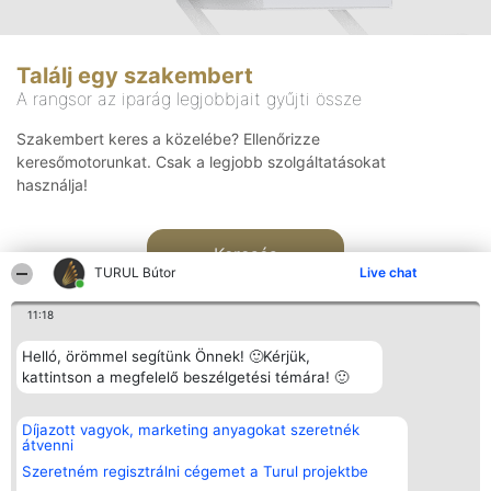
Találj egy szakembert
A rangsor az iparág legjobbjait gyűjti össze
Szakembert keres a közelébe? Ellenőrizze
keresőmotorunkat. Csak a legjobb szolgáltatásokat
használja!
Keresés
TURUL Bútor
Live chat
11:18
Helló, örömmel segítünk Önnek! 🙂Kérjük,
kattintson a megfelelő beszélgetési témára! 🙂
Rangsorszervező
Népszavazás
Elérhetőség
Díjazott vagyok, marketing anyagokat szeretnék
SC Beautiful Company S.R.L.
Nyertesek
Elérhetőség
átvenni
Bulevardul Aleea Timișul De
Az összes
Sus Nr. 2, Bl. A30, Sc. A, Et.
díjazottak
Szeretném regisztrálni cégemet a Turul projektbe
4, Ap. 13
listája