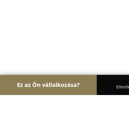
Ez az Ön vállalkozása?
Ellenő
Turul Bútor
Bútorboltok, Kárpitosok, Matracker