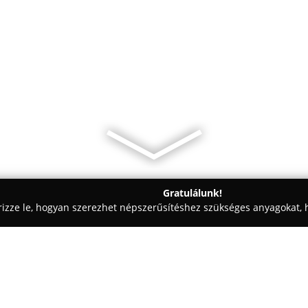
Gratulálunk!
rizze le, hogyan szerezhet népszerűsítéshez szükséges anyagokat, h
eskedések - Szeged
Wolf konyha