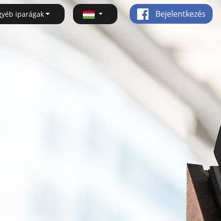
Bejelentkezés
gyéb iparágak