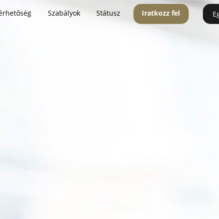
érhetőség
Szabályok
Státusz
Iratkozz fel
E