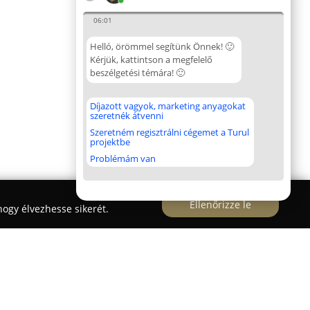
06:01
Helló, örömmel segítünk Önnek! 🙂
Kérjük, kattintson a megfelelő
beszélgetési témára! 🙂
Díjazott vagyok, marketing anyagokat
szeretnék átvenni
Szeretném regisztrálni cégemet a Turul
projektbe
Problémám van
Ellenőrizze le
ogy élvezhesse sikerét.