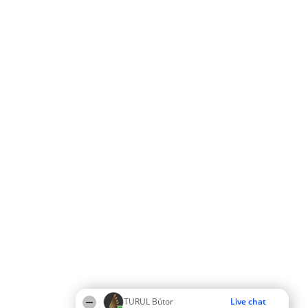
TURUL Bútor
Live chat