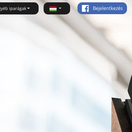
Bejelentkezés
gyéb iparágak