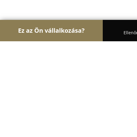
Ez az Ön vállalkozása?
Ellenő
Turul Bútor
Bútorboltok, Kárpitosok, Matrackere
Zebrano - Luxury philosophy Hunga
8.7
(19)