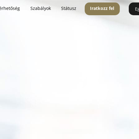
érhetőség
Szabályok
Státusz
Iratkozz fel
E