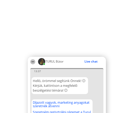
TURUL Bútor
Live chat
13:37
Helló, örömmel segítünk Önnek! 🙂
Kérjük, kattintson a megfelelő
beszélgetési témára! 🙂
Díjazott vagyok, marketing anyagokat
szeretnék átvenni
Szeretném regisztrálni cégemet a Turul