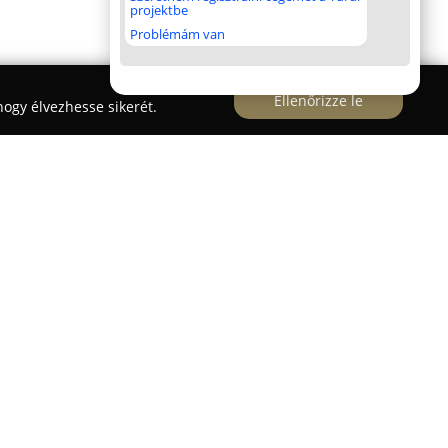
projektbe
Problémám van
Ellenőrizze le
ogy élvezhesse sikerét.
gyon található, és luxus bútorok, valamint
ldások területén tartozik a vezető cégek közé. A
kedő, 756 négyzetméteres bemutatótermében
spirációt, akik egyedi és magas minőségű
tékában prémium székek, étkezőasztalok, kanapék
t válogatott textíliákból, illetve saját fejlesztésű
 biztosítva a precíz kidolgozást és elegáns