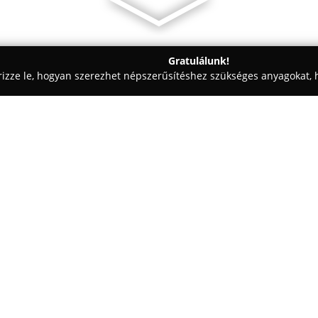
Gratulálunk!
rizze le, hogyan szerezhet népszerűsítéshez szükséges anyagokat, h
skedések - Biatorbágy
Zebrano - Luxury philosophy Hungary
ry
Egy cég:
Zebrano
Magyarország Biatorbá
különleges lakberendezési mego
TÓPARK lakóparkban elhelyez
elsősorban azok találhatnak in
Mutass többet >>
enteriőröket keresnek. Válasz
és fotelek kapnak helyet, melyeke
fémötvözetekből készítenek, így