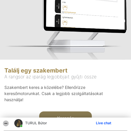
Találj egy szakembert
A rangsor az iparág legjobbjait gyűjti össze
Szakembert keres a közelébe? Ellenőrizze
keresőmotorunkat. Csak a legjobb szolgáltatásokat
használja!
Keresés
TURUL Bútor
Live chat