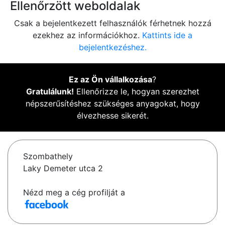
Ellenőrzött weboldalak
Csak a bejelentkezett felhasználók férhetnek hozzá
ezekhez az információkhoz.
Kattints ide a
bejelentkezéshez.
Ez az Ön vállalkozása
?
Gratulálunk!
Ellenőrizze le, hogyan szerezhet
népszerűsítéshez szükséges anyagokat, hogy
élvezhesse sikerét.
Szombathely
Laky Demeter utca 2
Nézd meg a cég profilját a