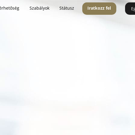
érhetőség
Szabályok
Státusz
Iratkozz fel
E