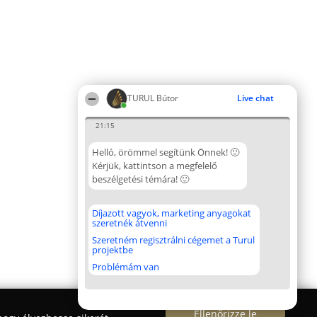
TURUL Bútor
Live chat
21:15
Helló, örömmel segítünk Önnek! 🙂
Kérjük, kattintson a megfelelő
beszélgetési témára! 🙂
Díjazott vagyok, marketing anyagokat
szeretnék átvenni
Szeretném regisztrálni cégemet a Turul
projektbe
Problémám van
Ellenőrizze le