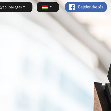
Bejelentkezés
gyéb iparágak