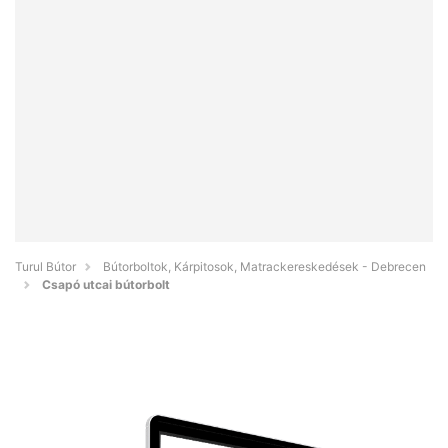
Turul Bútor
Bútorboltok, Kárpitosok, Matrackereskedések - Debrecen
Csapó utcai bútorbolt