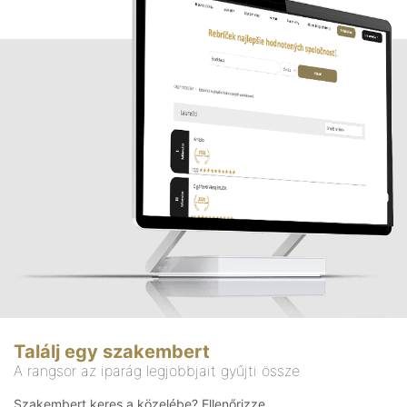
Találj egy szakembert
A rangsor az iparág legjobbjait gyűjti össze
Szakembert keres a közelébe? Ellenőrizze