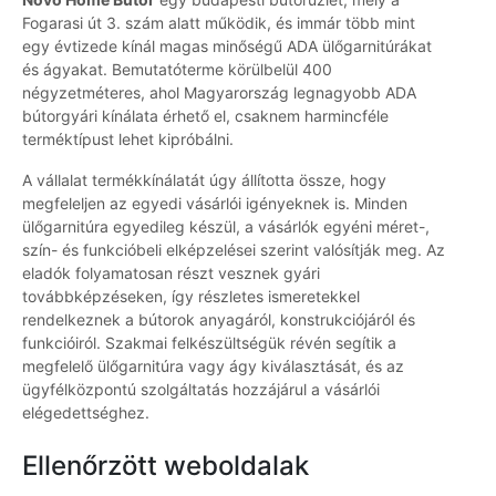
Fogarasi út 3. szám alatt működik, és immár több mint
egy évtizede kínál magas minőségű ADA ülőgarnitúrákat
és ágyakat. Bemutatóterme körülbelül 400
négyzetméteres, ahol Magyarország legnagyobb ADA
bútorgyári kínálata érhető el, csaknem harmincféle
terméktípust lehet kipróbálni.
A vállalat termékkínálatát úgy állította össze, hogy
megfeleljen az egyedi vásárlói igényeknek is. Minden
ülőgarnitúra egyedileg készül, a vásárlók egyéni méret-,
szín- és funkcióbeli elképzelései szerint valósítják meg. Az
eladók folyamatosan részt vesznek gyári
továbbképzéseken, így részletes ismeretekkel
rendelkeznek a bútorok anyagáról, konstrukciójáról és
funkcióiról. Szakmai felkészültségük révén segítik a
megfelelő ülőgarnitúra vagy ágy kiválasztását, és az
ügyfélközpontú szolgáltatás hozzájárul a vásárlói
elégedettséghez.
Ellenőrzött weboldalak