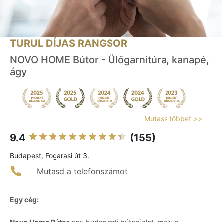
TURUL DÍJAS RANGSOR
NOVO HOME Bútor - Ülőgarnitúra, kanapé,
ágy
Mutass többet >>
9.4
(155)
Budapest, Fogarasi út 3.
Mutasd a telefonszámot
Egy cég:
Novo Home Bútor
egy budapesti bútorüzlet, mely a