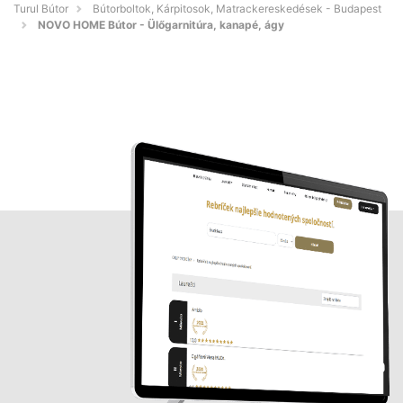
Turul Bútor
Bútorboltok, Kárpitosok, Matrackereskedések - Budapest
NOVO HOME Bútor - Ülőgarnitúra, kanapé, ágy