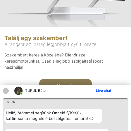
Találj egy szakembert
A rangsor az iparág legjobbjait gyűjti össze
Szakembert keres a közelébe? Ellenőrizze
keresőmotorunkat. Csak a legjobb szolgáltatásokat
használja!
Keresés
TURUL Bútor
Live chat
01:35
Helló, örömmel segítünk Önnek! 🙂Kérjük,
kattintson a megfelelő beszélgetési témára! 🙂
Rangsorszervező
Népszavazás
Elérhetőség