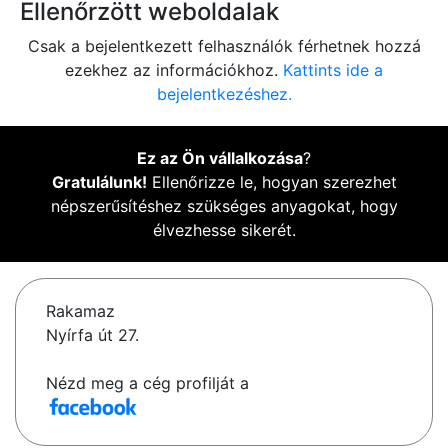
Ellenőrzött weboldalak
Csak a bejelentkezett felhasználók férhetnek hozzá
ezekhez az információkhoz.
Kattints ide a
bejelentkezéshez.
Ez az Ön vállalkozása
?
Gratulálunk!
Ellenőrizze le, hogyan szerezhet
népszerűsítéshez szükséges anyagokat, hogy
élvezhesse sikerét.
Rakamaz
Nyírfa út 27.
Nézd meg a cég profilját a