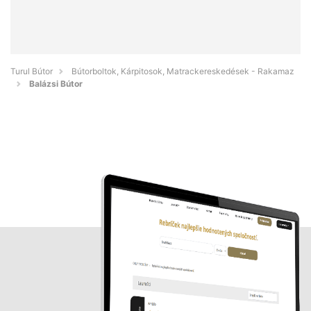
Turul Bútor
Bútorboltok, Kárpitosok, Matrackereskedések - Rakamaz
Balázsi Bútor