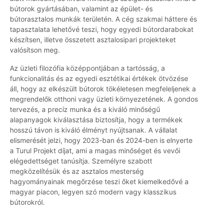
bútorok gyártásában, valamint az épület- és
bútorasztalos munkák területén. A cég szakmai háttere és
tapasztalata lehetővé teszi, hogy egyedi bútordarabokat
készítsen, illetve összetett asztalosipari projekteket
valósítson meg.
Az üzleti filozófia középpontjában a tartósság, a
funkcionalitás és az egyedi esztétikai értékek ötvözése
áll, hogy az elkészült bútorok tökéletesen megfeleljenek a
megrendelők otthoni vagy üzleti környezetének. A gondos
tervezés, a precíz munka és a kiváló minőségű
alapanyagok kiválasztása biztosítja, hogy a termékek
hosszú távon is kiváló élményt nyújtsanak. A vállalat
elismerését jelzi, hogy 2023-ban és 2024-ben is elnyerte
a Turul Projekt díjat, ami a magas minőséget és vevői
elégedettséget tanúsítja. Személyre szabott
megközelítésük és az asztalos mesterség
hagyományainak megőrzése teszi őket kiemelkedővé a
magyar piacon, legyen szó modern vagy klasszikus
bútorokról.