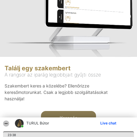
Találj egy szakembert
A rangsor az iparág legjobbjait gyűjti össze
Szakembert keres a közelébe? Ellenőrizze
keresőmotorunkat. Csak a legjobb szolgáltatásokat
használja!
Keresés
TURUL Bútor
Live chat
23:38