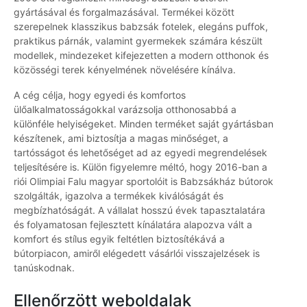
gyártásával és forgalmazásával. Termékei között
szerepelnek klasszikus babzsák fotelek, elegáns puffok,
praktikus párnák, valamint gyermekek számára készült
modellek, mindezeket kifejezetten a modern otthonok és
közösségi terek kényelmének növelésére kínálva.
A cég célja, hogy egyedi és komfortos
ülőalkalmatosságokkal varázsolja otthonosabbá a
különféle helyiségeket. Minden terméket saját gyártásban
készítenek, ami biztosítja a magas minőséget, a
tartósságot és lehetőséget ad az egyedi megrendelések
teljesítésére is. Külön figyelemre méltó, hogy 2016-ban a
riói Olimpiai Falu magyar sportolóit is Babzsákház bútorok
szolgálták, igazolva a termékek kiválóságát és
megbízhatóságát. A vállalat hosszú évek tapasztalatára
és folyamatosan fejlesztett kínálatára alapozva vált a
komfort és stílus egyik feltétlen biztosítékává a
bútorpiacon, amiről elégedett vásárlói visszajelzések is
tanúskodnak.
Ellenőrzött weboldalak