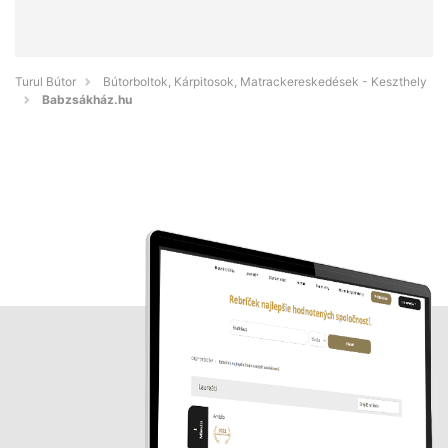
Turul Bútor
Bútorboltok, Kárpitosok, Matrackereskedések - Keszthely
Babzsákház.hu