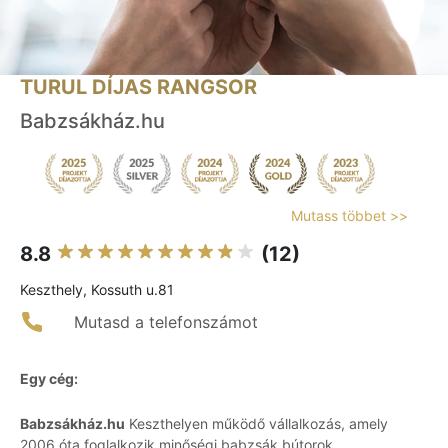
TURUL DÍJAS RANGSOR
Babzsákház.hu
Mutass többet >>
8.8
(12)
Keszthely, Kossuth u.81
Mutasd a telefonszámot
Egy cég:
Babzsákház.hu
Keszthelyen működő vállalkozás, amely
2006 óta foglalkozik minőségi babzsák bútorok