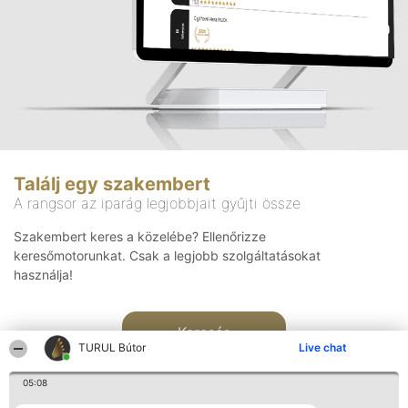
Találj egy szakembert
A rangsor az iparág legjobbjait gyűjti össze
Szakembert keres a közelébe? Ellenőrizze
keresőmotorunkat. Csak a legjobb szolgáltatásokat
használja!
Keresés
TURUL Bútor
Live chat
05:08