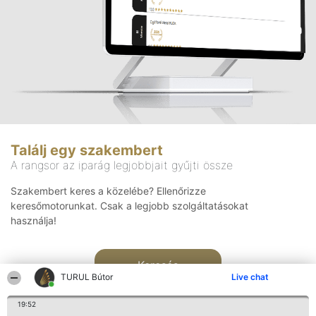
Találj egy szakembert
A rangsor az iparág legjobbjait gyűjti össze
Szakembert keres a közelébe? Ellenőrizze
keresőmotorunkat. Csak a legjobb szolgáltatásokat
használja!
Keresés
TURUL Bútor
Live chat
19:52