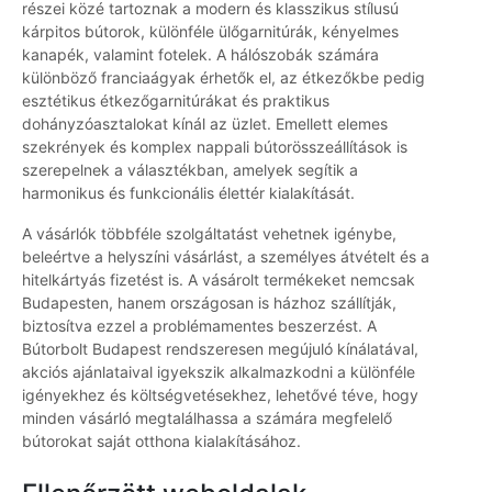
részei közé tartoznak a modern és klasszikus stílusú
kárpitos bútorok, különféle ülőgarnitúrák, kényelmes
kanapék, valamint fotelek. A hálószobák számára
különböző franciaágyak érhetők el, az étkezőkbe pedig
esztétikus étkezőgarnitúrákat és praktikus
dohányzóasztalokat kínál az üzlet. Emellett elemes
szekrények és komplex nappali bútorösszeállítások is
szerepelnek a választékban, amelyek segítik a
harmonikus és funkcionális élettér kialakítását.
A vásárlók többféle szolgáltatást vehetnek igénybe,
beleértve a helyszíni vásárlást, a személyes átvételt és a
hitelkártyás fizetést is. A vásárolt termékeket nemcsak
Budapesten, hanem országosan is házhoz szállítják,
biztosítva ezzel a problémamentes beszerzést. A
Bútorbolt Budapest rendszeresen megújuló kínálatával,
akciós ajánlataival igyekszik alkalmazkodni a különféle
igényekhez és költségvetésekhez, lehetővé téve, hogy
minden vásárló megtalálhassa a számára megfelelő
bútorokat saját otthona kialakításához.