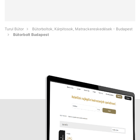
Turul Bútor
Bútorboltok, Kárpitosok, Matrackereskedések - Budapest
Bútorbolt Budapest