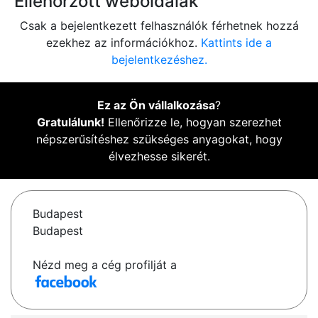
Ellenőrzött weboldalak
Csak a bejelentkezett felhasználók férhetnek hozzá
ezekhez az információkhoz.
Kattints ide a
bejelentkezéshez.
Ez az Ön vállalkozása
?
Gratulálunk!
Ellenőrizze le, hogyan szerezhet
népszerűsítéshez szükséges anyagokat, hogy
élvezhesse sikerét.
Budapest
Budapest
Nézd meg a cég profilját a