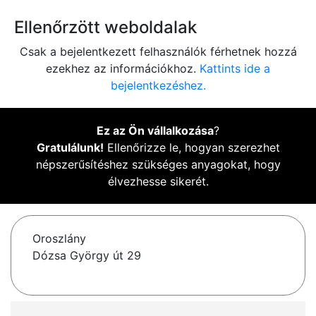
Ellenőrzött weboldalak
Csak a bejelentkezett felhasználók férhetnek hozzá
ezekhez az információkhoz.
Kattints ide a
bejelentkezéshez.
Ez az Ön vállalkozása
?
Gratulálunk!
Ellenőrizze le, hogyan szerezhet
népszerűsítéshez szükséges anyagokat, hogy
élvezhesse sikerét.
Oroszlány
Dózsa György út 29