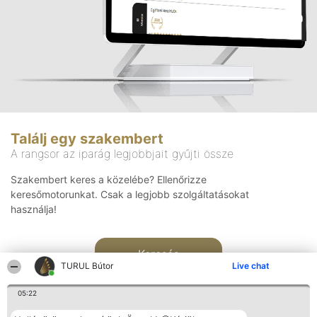
Találj egy szakembert
A rangsor az iparág legjobbjait gyűjti össze
Szakembert keres a közelébe? Ellenőrizze
keresőmotorunkat. Csak a legjobb szolgáltatásokat
használja!
Keresés
TURUL Bútor
Live chat
05:22