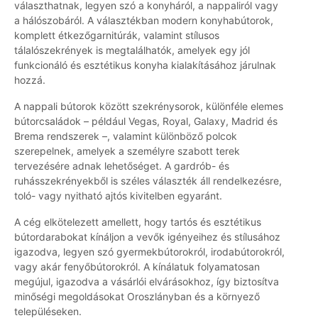
választhatnak, legyen szó a konyháról, a nappaliról vagy
a hálószobáról. A választékban modern konyhabútorok,
komplett étkezőgarnitúrák, valamint stílusos
tálalószekrények is megtalálhatók, amelyek egy jól
funkcionáló és esztétikus konyha kialakításához járulnak
hozzá.
A nappali bútorok között szekrénysorok, különféle elemes
bútorcsaládok – például Vegas, Royal, Galaxy, Madrid és
Brema rendszerek –, valamint különböző polcok
szerepelnek, amelyek a személyre szabott terek
tervezésére adnak lehetőséget. A gardrób- és
ruhásszekrényekből is széles választék áll rendelkezésre,
toló- vagy nyitható ajtós kivitelben egyaránt.
A cég elkötelezett amellett, hogy tartós és esztétikus
bútordarabokat kínáljon a vevők igényeihez és stílusához
igazodva, legyen szó gyermekbútorokról, irodabútorokról,
vagy akár fenyőbútorokról. A kínálatuk folyamatosan
megújul, igazodva a vásárlói elvárásokhoz, így biztosítva
minőségi megoldásokat Oroszlányban és a környező
településeken.