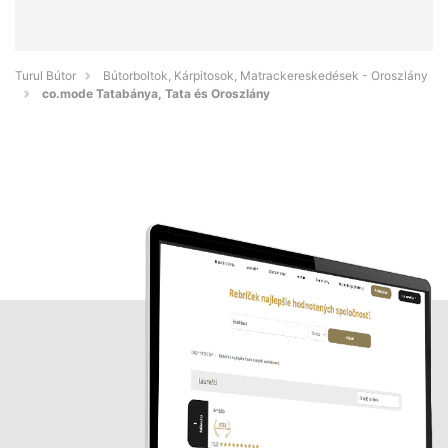
Turul Bútor
Bútorboltok, Kárpitosok, Matrackereskedések - Oroszlány
co.mode Tatabánya, Tata és Oroszlány