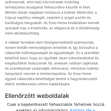
származnak, ahol helyi kézművesek kizárólag
természetes anyagokat felhasználva készítik el őket.
Minden darab magában hordozza a balinéz életérzést, a
trópusi napfény melegét, valamint a sziget pozitív és
barátságos hangulatát. Az Enso Home kínálatában kiemelt
szerepet kap a kreativitás, az elegancia és a tökéletesség
iránti elkötelezettség.
A vállalat termékei nem tömegtermelésből származnak,
hanem limitált mennyiségben érhetőek el, így biztosítva a
választék különlegességét és egyediségét. Ez a szemlélet
lehetővé teszi, hogy az ügyfelek olyan bútordarabokat és
kiegészítőket fedezzenek fel, amelyek valóban sajátossá
és személyessé varázsolják otthonukat, miközben balinéz
hangulatot visznek a mindennapokba. Az Enso Home
egyedi választéka lehetőséget teremt a hagyományostól
eltérő, emlékezetes otthon kialakítására.
Ellenőrzött weboldalak
Csak a bejelentkezett felhasználók férhetnek hozzá
ezekhez az információkhoz.
Kattints ide a