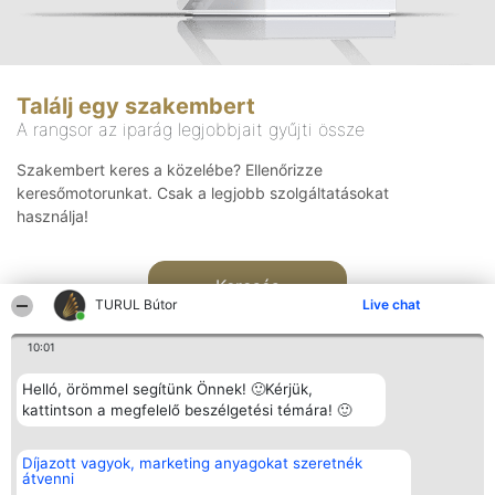
Találj egy szakembert
A rangsor az iparág legjobbjait gyűjti össze
Szakembert keres a közelébe? Ellenőrizze
keresőmotorunkat. Csak a legjobb szolgáltatásokat
használja!
Keresés
TURUL Bútor
Live chat
10:01
Helló, örömmel segítünk Önnek! 🙂Kérjük,
kattintson a megfelelő beszélgetési témára! 🙂
Rangsorszervező
Népszavazás
Elérhetőség
Díjazott vagyok, marketing anyagokat szeretnék
SC Beautiful Company S.R.L.
Nyertesek
Elérhetőség
átvenni
Bulevardul Aleea Timișul De
Az összes