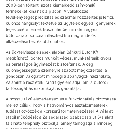
2003-ban történt, azóta kiemelkedő színvonalú
termékeket kínálnak a piacon. A vállalkozás
tevékenységét precizitás és szakmai hozzáértés jellemzi,
különös hangsúlyt fektetve az ügyfelek egyedi igényeinek
teljesítésére. Ennek köszönhetően minden egyes
bútordarab pontosan illeszkedik a megrendelők
elképzeléseihez és otthonához.
Az ügyfélvisszajelzések alapján Bánkuti Bútor Kft.
megbízható, pontos munkát végez, munkatársaik gyors
és barátságos ügyintézést biztosítanak. A cég
különlegességét a személyre szabott megközelítés, a
gondosan válogatott minőségi alapanyagok használata,
valamint a részletek iránti figyelem adja, ami a bútorok
tartósságát és esztétikáját is garantálja.
A hosszú távú elégedettség és a funkcionalitás biztosítása
mellett céljuk, hogy a hagyományos asztalosmesterek
tudását ötvözzék a korszerű formatervezéssel. A vállalat
stabil működését a Zalaegerszeg Szabadság út 5/a alatt
található telephely biztosítja, amely támogatja a minőségi