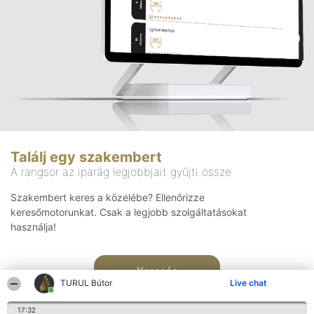
Találj egy szakembert
A rangsor az iparág legjobbjait gyűjti össze
Szakembert keres a közelébe? Ellenőrizze
keresőmotorunkat. Csak a legjobb szolgáltatásokat
használja!
Keresés
TURUL Bútor
Live chat
17:32