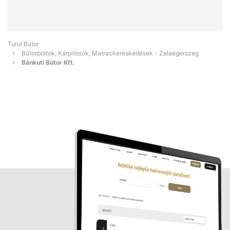
Turul Bútor
Bútorboltok, Kárpitosok, Matrackereskedések - Zalaegerszeg
Bánkuti Bútor Kft.