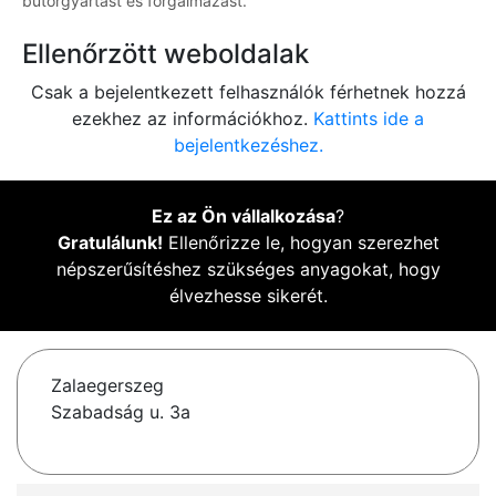
bútorgyártást és forgalmazást.
Ellenőrzött weboldalak
Csak a bejelentkezett felhasználók férhetnek hozzá
ezekhez az információkhoz.
Kattints ide a
bejelentkezéshez.
Ez az Ön vállalkozása
?
Gratulálunk!
Ellenőrizze le, hogyan szerezhet
népszerűsítéshez szükséges anyagokat, hogy
élvezhesse sikerét.
Zalaegerszeg
Szabadság u. 3a