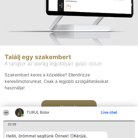
Találj egy szakembert
A rangsor az iparág legjobbjait gyűjti össze
Szakembert keres a közelébe? Ellenőrizze
keresőmotorunkat. Csak a legjobb szolgáltatásokat
használja!
Keresés
TURUL Bútor
Live chat
22:29
Helló, örömmel segítünk Önnek! 🙂Kérjük,