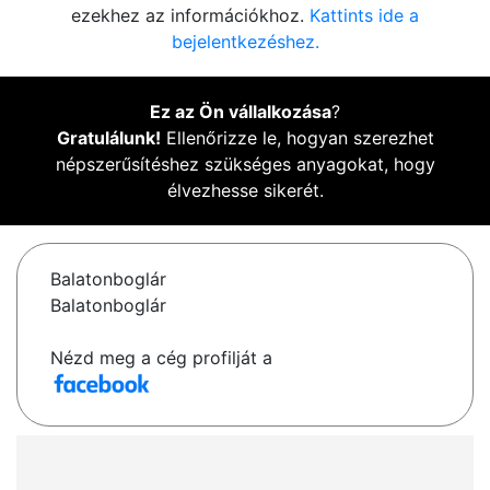
ezekhez az információkhoz.
Kattints ide a
bejelentkezéshez.
Ez az Ön vállalkozása
?
Gratulálunk!
Ellenőrizze le, hogyan szerezhet
népszerűsítéshez szükséges anyagokat, hogy
élvezhesse sikerét.
Balatonboglár
Balatonboglár
Nézd meg a cég profilját a