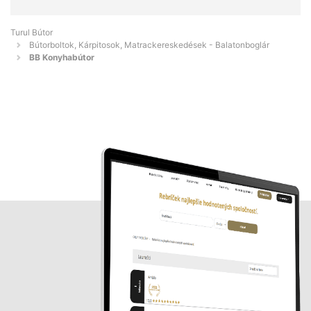
Turul Bútor
Bútorboltok, Kárpitosok, Matrackereskedések - Balatonboglár
BB Konyhabútor