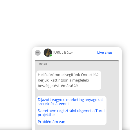
TURUL Bútor
Live chat
09:58
Helló, örömmel segítünk Önnek! 🙂
Kérjük, kattintson a megfelelő
beszélgetési témára! 🙂
Díjazott vagyok, marketing anyagokat
szeretnék átvenni
Szeretném regisztrálni cégemet a Turul
projektbe
Problémám van