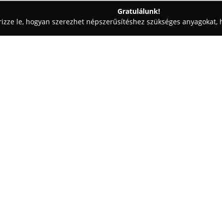
Gratulálunk!
rizze le, hogyan szerezhet népszerűsítéshez szükséges anyagokat, h
eskedések - Debrecen
Lakáskultúra Lakberendezési Bútoráruh
áruház
Egy cég:
Lakáskultúra Bútoráruház
Deb
termékeket kínáló áruház, ahol
választékra. Az üzletben telje
minden szegletéhez, legyen szó
étkező berendezéséről. A kínál
praktikus kisbútorok, komfortos
Az üzlet több emeletes elrende
bemutatását, amelyben a modern
választékot skandináv design e