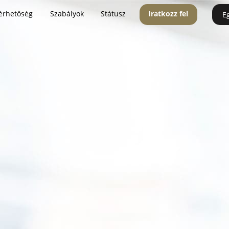
érhetőség
Szabályok
Státusz
Iratkozz fel
E