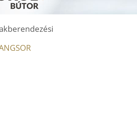
Lakberendezési
RANGSOR