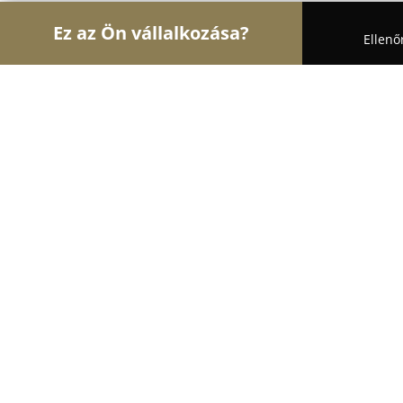
Ez az Ön vállalkozása?
Ellenő
Turul Bútor
Bútorboltok, Kárpitosok, Matracker
Lakáskultúra Lakberendezési Bútor
8.7
(16)
Debrecen, Debrecen
Mutasd a telefonszámot