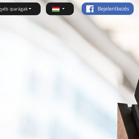
Bejelentkezés
gyéb iparágak