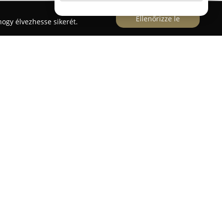
Ellenőrizze le
ogy élvezhesse sikerét.
áz
recen városában jól ismert, mint lakberendezési
 hangsúlyt fektetnek a minőségre és a gazdag
s körű megoldások állnak rendelkezésre a lakás
 nappali, hálószoba, gyerekszoba, iroda vagy
at között megtalálhatók elegáns ülőgarnitúrák,
 franciaágyak, valamint stílusos étkezőbútorok is.
zése lehetővé teszi a széles termékpaletta
 és a klasszikus stílus egyaránt jelen van. A
lemek, továbbá exkluzív furnérozott és tömör fa