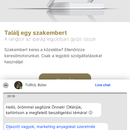
Találj egy szakembert
A rangsor az iparág legjobbjait gyűjti össze
Szakembert keres a közelébe? Ellenőrizze
keresőmotorunkat. Csak a legjobb szolgáltatásokat
használja!
Keresés
TURUL Bútor
Live chat
20:18
Helló, örömmel segítünk Önnek! 🙂Kérjük,
kattintson a megfelelő beszélgetési témára! 🙂
Rangsorszervező
Népszavazás
Elérhetőség
Díjazott vagyok, marketing anyagokat szeretnék
SC Beautiful Company S.R.L.
Nyertesek
Elérhetőség