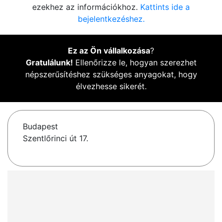
ezekhez az információkhoz.
Kattints ide a
bejelentkezéshez.
Ez az Ön vállalkozása
?
Gratulálunk!
Ellenőrizze le, hogyan szerezhet
népszerűsítéshez szükséges anyagokat, hogy
élvezhesse sikerét.
Budapest
Szentlőrinci út 17.