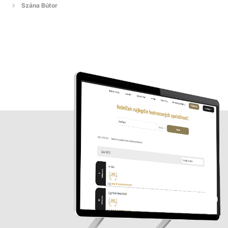
Szána Bútor