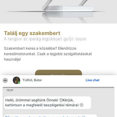
Találj egy szakembert
A rangsor az iparág legjobbjait gyűjti össze
Szakembert keres a közelébe? Ellenőrizze
keresőmotorunkat. Csak a legjobb szolgáltatásokat
használja!
Keresés
TURUL Bútor
Live chat
15:07
Helló, örömmel segítünk Önnek! 🙂Kérjük,
kattintson a megfelelő beszélgetési témára! 🙂
Rangsorszervező
Népszavazás
Elérhetőség