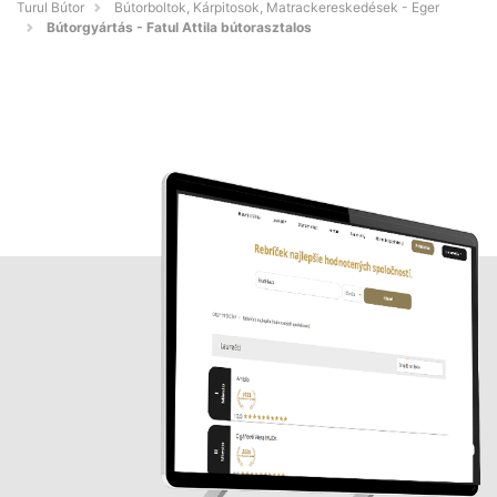
Turul Bútor
Bútorboltok, Kárpitosok, Matrackereskedések - Eger
Bútorgyártás - Fatul Attila bútorasztalos