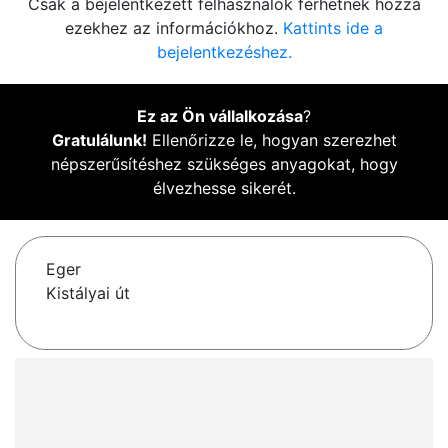
Csak a bejelentkezett felhasználók férhetnek hozzá
ezekhez az információkhoz.
Kattints ide a
bejelentkezéshez.
Ez az Ön vállalkozása
?
Gratulálunk!
Ellenőrizze le, hogyan szerezhet
népszerűsítéshez szükséges anyagokat, hogy
élvezhesse sikerét.
Eger
Kistályai út