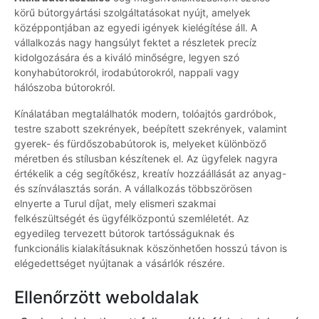
körű bútorgyártási szolgáltatásokat nyújt, amelyek
középpontjában az egyedi igények kielégítése áll. A
vállalkozás nagy hangsúlyt fektet a részletek precíz
kidolgozására és a kiváló minőségre, legyen szó
konyhabútorokról, irodabútorokról, nappali vagy
hálószoba bútorokról.
Kínálatában megtalálhatók modern, tolóajtós gardróbok,
testre szabott szekrények, beépített szekrények, valamint
gyerek- és fürdőszobabútorok is, melyeket különböző
méretben és stílusban készítenek el. Az ügyfelek nagyra
értékelik a cég segítőkész, kreatív hozzáállását az anyag-
és színválasztás során. A vállalkozás többszörösen
elnyerte a Turul díjat, mely elismeri szakmai
felkészültségét és ügyfélközpontú szemléletét. Az
egyedileg tervezett bútorok tartósságuknak és
funkcionális kialakításuknak köszönhetően hosszú távon is
elégedettséget nyújtanak a vásárlók részére.
Ellenőrzött weboldalak