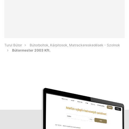
Turul Bútor
Bútorboltok, Kárpitosok, Matrackereskedések - Szolnok
Bútormester 2003 Kft.