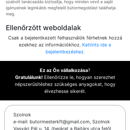
szabott tanácsadás biztosítja, hogy minden vevő a saját
igényeinek leginkább megfelelő bútormegoldást találhatja
meg.
Ellenőrzött weboldalak
Csak a bejelentkezett felhasználók férhetnek hozzá
ezekhez az információkhoz.
Kattints ide a
bejelentkezéshez.
Ez az Ön vállalkozása
?
Gratulálunk!
Ellenőrizze le, hogyan szerezhet
népszerűsítéshez szükséges anyagokat, hogy
élvezhesse sikerét.
Szolnok
e-mail: butormesterkft@gmail.com, Szolnok
Vasvári Pál u. 14. (bejárat a Bajtárs utca felől