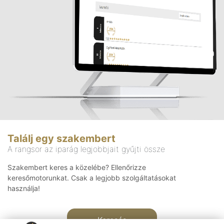
Találj egy szakembert
A rangsor az iparág legjobbjait gyűjti össze
Szakembert keres a közelébe? Ellenőrizze
keresőmotorunkat. Csak a legjobb szolgáltatásokat
használja!
Keresés