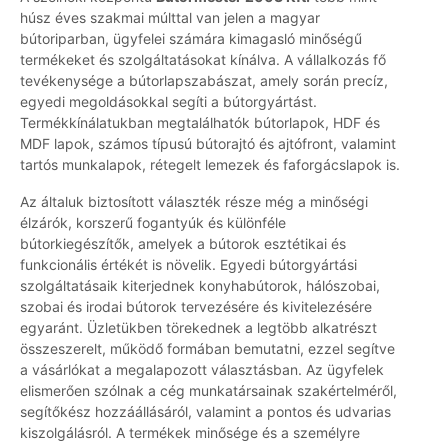
húsz éves szakmai múlttal van jelen a magyar
bútoriparban, ügyfelei számára kimagasló minőségű
termékeket és szolgáltatásokat kínálva. A vállalkozás fő
tevékenysége a bútorlapszabászat, amely során precíz,
egyedi megoldásokkal segíti a bútorgyártást.
Termékkínálatukban megtalálhatók bútorlapok, HDF és
MDF lapok, számos típusú bútorajtó és ajtófront, valamint
tartós munkalapok, rétegelt lemezek és faforgácslapok is.
Az általuk biztosított választék része még a minőségi
élzárók, korszerű fogantyúk és különféle
bútorkiegészítők, amelyek a bútorok esztétikai és
funkcionális értékét is növelik. Egyedi bútorgyártási
szolgáltatásaik kiterjednek konyhabútorok, hálószobai,
szobai és irodai bútorok tervezésére és kivitelezésére
egyaránt. Üzletükben törekednek a legtöbb alkatrészt
összeszerelt, működő formában bemutatni, ezzel segítve
a vásárlókat a megalapozott választásban. Az ügyfelek
elismerően szólnak a cég munkatársainak szakértelméről,
segítőkész hozzáállásáról, valamint a pontos és udvarias
kiszolgálásról. A termékek minősége és a személyre