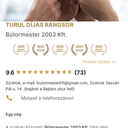
TURUL DÍJAS RANGSOR
Bútormester 2003 Kft.
Mutass többet >>
9.6
(73)
Szolnok, e-mail: butormesterkft@gmail.com, Szolnok Vasvári
Pál u. 14. (bejárat a Bajtárs utca felől
Mutasd a telefonszámot
Egy cég:
A szolnoki központú
Bútormester 2003 Kft.
több mint