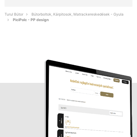
Turul Bútor
Bútorboltok, Kárpitosok, Matrackereskedések - Gyula
PiciPolc - PP design