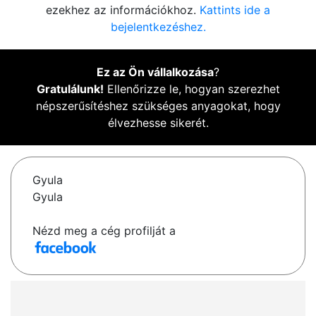
ezekhez az információkhoz.
Kattints ide a
bejelentkezéshez.
Ez az Ön vállalkozása
?
Gratulálunk!
Ellenőrizze le, hogyan szerezhet
népszerűsítéshez szükséges anyagokat, hogy
élvezhesse sikerét.
Gyula
Gyula
Nézd meg a cég profilját a