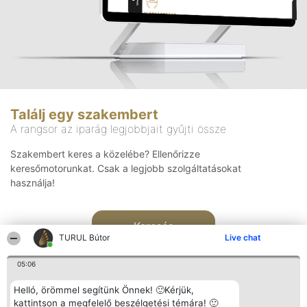
Találj egy szakembert
A rangsor az iparág legjobbjait gyűjti össze
Szakembert keres a közelébe? Ellenőrizze
keresőmotorunkat. Csak a legjobb szolgáltatásokat
használja!
Keresés
TURUL Bútor
Live chat
05:06
Helló, örömmel segítünk Önnek! 🙂Kérjük,
kattintson a megfelelő beszélgetési témára! 🙂