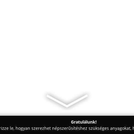
Gratulálunk!
rizze le, hogyan szerezhet népszerűsítéshez szükséges anyagokat, h