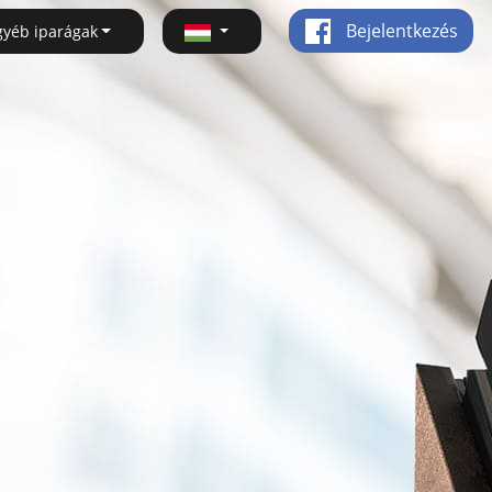
Bejelentkezés
gyéb iparágak