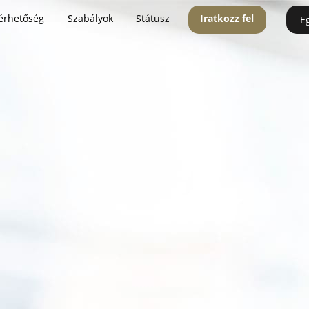
érhetőség
Szabályok
Státusz
Iratkozz fel
E