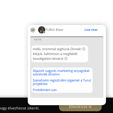
TURUL Bútor
Live chat
14:14
Helló, örömmel segítünk Önnek! 🙂
Kérjük, kattintson a megfelelő
beszélgetési témára! 🙂
Díjazott vagyok, marketing anyagokat
szeretnék átvenni
Szeretném regisztrálni cégemet a Turul
projektbe
Problémám van
Ellenőrizze le
ogy élvezhesse sikerét.