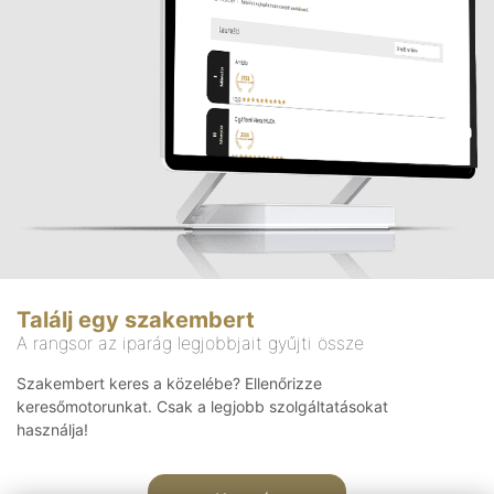
Találj egy szakembert
A rangsor az iparág legjobbjait gyűjti össze
Szakembert keres a közelébe? Ellenőrizze
keresőmotorunkat. Csak a legjobb szolgáltatásokat
használja!