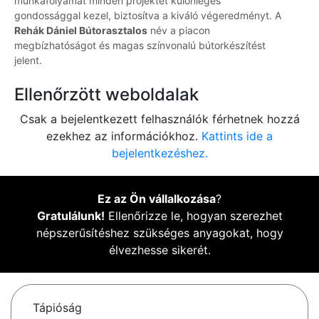
munkafolyamat minden projektet különleges
gondossággal kezel, biztosítva a kiváló végeredményt. A
Rehák Dániel Bútorasztalos
név a piacon
megbízhatóságot és magas színvonalú bútorkészítést
jelent.
Ellenőrzött weboldalak
Csak a bejelentkezett felhasználók férhetnek hozzá
ezekhez az információkhoz.
Kattints ide a
bejelentkezéshez.
Ez az Ön vállalkozása
?
Gratulálunk!
Ellenőrizze le, hogyan szerezhet
népszerűsítéshez szükséges anyagokat, hogy
élvezhesse sikerét.
Tápióság