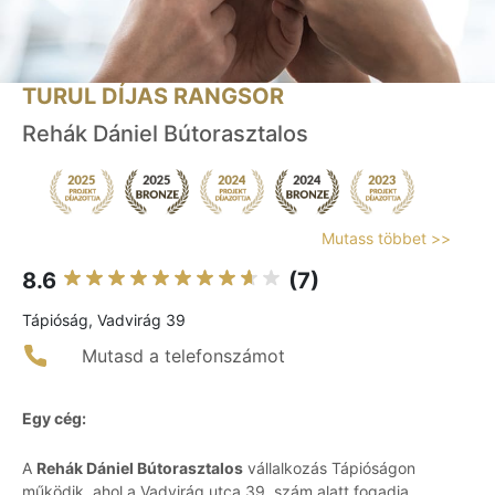
TURUL DÍJAS RANGSOR
Rehák Dániel Bútorasztalos
Mutass többet >>
8.6
(7)
Tápióság, Vadvirág 39
Mutasd a telefonszámot
Egy cég:
A
Rehák Dániel Bútorasztalos
vállalkozás Tápióságon
működik, ahol a Vadvirág utca 39. szám alatt fogadja