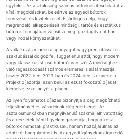
ügyfeleit. Az asztaloscég számos bútorkészítési feladatra
kínál megoldásokat, beleértve az egyedi bútorok
tervezését és kivitelezését. Elsődleges célja, hogy
megrendelői elképzeléseit minőségi, tartós és esztétikus
bútorok formájában valósítsa meg, gazdagítva otthoni
vagy irodai környezetüket.
A vállalkozás minden alapanyagot nagy precizitással és
szaktudással dolgoz fel, függetlenül attól, hogy modern
vagy klasszikus stílusú bútorról van szó. A minőséghez
való ragaszkodását számos elismerés is alátámasztja,
hiszen 2022-ben, 2023-ban és 2024-ben is elnyerte a
Projekt díjazottja, ezen belül az ezüst fokozatú díjakat,
kiemelve ezzel helyét a piacon.
Az ilyen folyamatos díjazás bizonyítja a cég megbízható
teljesítményét és vásárlóinak elégedettségét. Az
asztalosmunkákban megnyilvánuló szakmai elhivatottság
és a részletek iránti figyelem garantálja, hogy a kész
bútorok nemcsak praktikusak, hanem hozzájárulnak az
adott tér hangulatához is. Az egyedi igényekhez igazodó