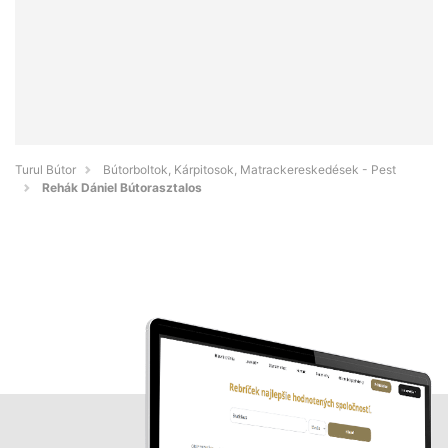
Turul Bútor
Bútorboltok, Kárpitosok, Matrackereskedések - Pest
Rehák Dániel Bútorasztalos