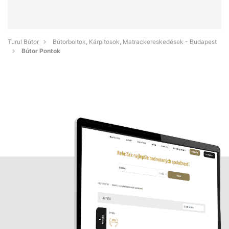
Turul Bútor
Bútorboltok, Kárpitosok, Matrackereskedések - Budapest
Bútor Pontok