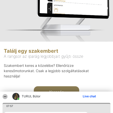
Találj egy szakembert
A rangsor az iparág legjobbjait gyűjti össze
Szakembert keres a közelébe? Ellenőrizze
keresőmotorunkat. Csak a legjobb szolgáltatásokat
használja!
Keresés
TURUL Bútor
Live chat
07:57