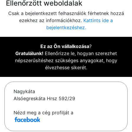
Ellenőrzött weboldalak
Csak a bejelentkezett felhasználók férhetnek hozzá
ezekhez az információkhoz.
Kattints ide a
bejelentkezéshez.
Ez az Ön vállalkozása
?
Gratulálunk!
Ellenőrizze le, hogyan szerezhet
népszerűsítéshez szükséges anyagokat, hogy
élvezhesse sikerét.
Nagykáta
Alsóegreskáta Hrsz 592/29
Nézd meg a cég profilját a