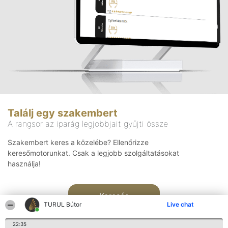
Találj egy szakembert
A rangsor az iparág legjobbjait gyűjti össze
Szakembert keres a közelébe? Ellenőrizze
keresőmotorunkat. Csak a legjobb szolgáltatásokat
használja!
Keresés
TURUL Bútor
Live chat
22:35