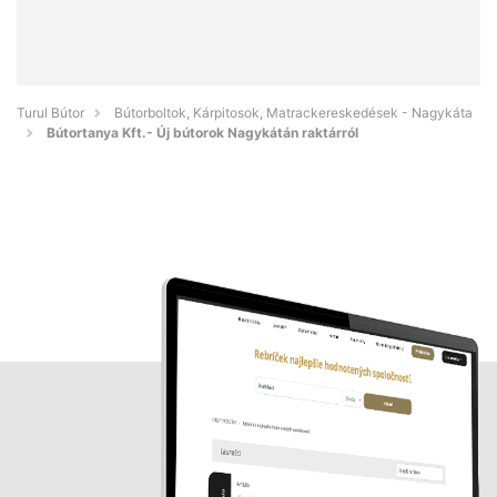
Turul Bútor
Bútorboltok, Kárpitosok, Matrackereskedések - Nagykáta
Bútortanya Kft.- Új bútorok Nagykátán raktárról