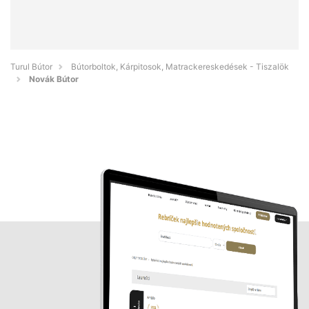
Turul Bútor
Bútorboltok, Kárpitosok, Matrackereskedések - Tiszalök
Novák Bútor