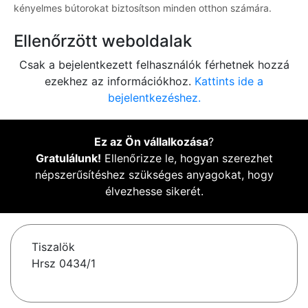
kényelmes bútorokat biztosítson minden otthon számára.
Ellenőrzött weboldalak
Csak a bejelentkezett felhasználók férhetnek hozzá
ezekhez az információkhoz.
Kattints ide a
bejelentkezéshez.
Ez az Ön vállalkozása
?
Gratulálunk!
Ellenőrizze le, hogyan szerezhet
népszerűsítéshez szükséges anyagokat, hogy
élvezhesse sikerét.
Tiszalök
Hrsz 0434/1