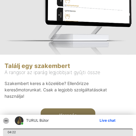
Találj egy szakembert
A rangsor az iparág legjobbjait gyűjti össze
Szakembert keres a közelébe? Ellenőrizze
keresőmotorunkat. Csak a legjobb szolgáltatásokat
használja!
Keresés
TURUL Bútor
Live chat
04:22