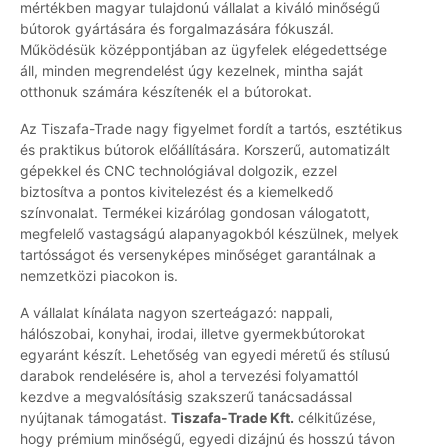
mértékben magyar tulajdonú vállalat a kiváló minőségű
bútorok gyártására és forgalmazására fókuszál.
Működésük középpontjában az ügyfelek elégedettsége
áll, minden megrendelést úgy kezelnek, mintha saját
otthonuk számára készítenék el a bútorokat.
Az Tiszafa-Trade nagy figyelmet fordít a tartós, esztétikus
és praktikus bútorok előállítására. Korszerű, automatizált
gépekkel és CNC technológiával dolgozik, ezzel
biztosítva a pontos kivitelezést és a kiemelkedő
színvonalat. Termékei kizárólag gondosan válogatott,
megfelelő vastagságú alapanyagokból készülnek, melyek
tartósságot és versenyképes minőséget garantálnak a
nemzetközi piacokon is.
A vállalat kínálata nagyon szerteágazó: nappali,
hálószobai, konyhai, irodai, illetve gyermekbútorokat
egyaránt készít. Lehetőség van egyedi méretű és stílusú
darabok rendelésére is, ahol a tervezési folyamattól
kezdve a megvalósításig szakszerű tanácsadással
nyújtanak támogatást.
Tiszafa-Trade Kft.
célkitűzése,
hogy prémium minőségű, egyedi dizájnú és hosszú távon