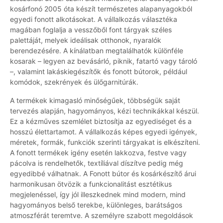
kosárfonó 2005 óta készít természetes alapanyagokból
egyedi fonott alkotásokat. A vállalkozás választéka
magában foglalja a vesszőből font tárgyak széles
palettáját, melyek ideálisak otthonok, nyaralók
berendezésére. A kínálatban megtalálhatók különféle
kosarak – legyen az bevásárló, piknik, fatartó vagy tároló
–, valamint lakáskiegészítők és fonott bútorok, például
komódok, szekrények és ülőgarnitúrák.
A termékek kimagasló minőségűek, többségük saját
tervezés alapján, hagyományos, kézi technikákkal készül.
Ez a kézműves szemlélet biztosítja az egyediséget és a
hosszú élettartamot. A vállalkozás képes egyedi igények,
méretek, formák, funkciók szerinti tárgyakat is elkészíteni.
A fonott termékek igény esetén lakkozva, festve vagy
pácolva is rendelhetők, textíliával díszítve pedig még
egyedibbé válhatnak. A Fonott bútor és kosárkészítő árui
harmonikusan ötvözik a funkcionalitást esztétikus
megjelenéssel, így jól illeszkednek mind modern, mind
hagyományos belső terekbe, különleges, barátságos
atmoszférát teremtve. A személyre szabott megoldások