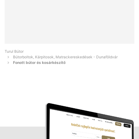
Turul Bútor
Bútorboltok, Kárpitosok, Matrackereskedések - Dunaföldvár
Fonott bútor és kosárkészítő