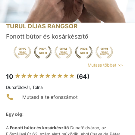
TURUL DÍJAS RANGSOR
Fonott bútor és kosárkészítő
Mutass többet >>
10
(64)
Dunaföldvár, Tolna
Mutasd a telefonszámot
Egy cég:
A
Fonott bútor és kosárkészítő
Dunaföldváron, az
Előszállási út 62. szám alatt működik, ahol Csavajda Péter