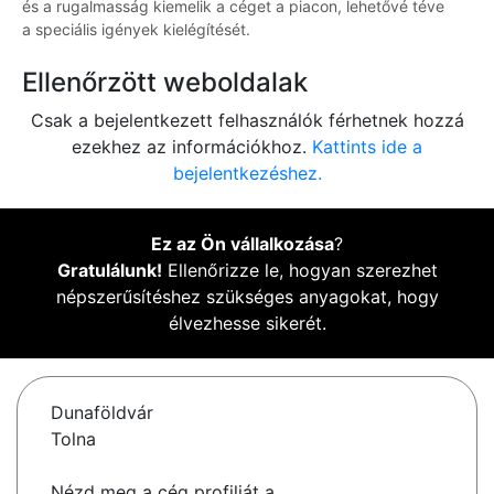
és a rugalmasság kiemelik a céget a piacon, lehetővé téve
a speciális igények kielégítését.
Ellenőrzött weboldalak
Csak a bejelentkezett felhasználók férhetnek hozzá
ezekhez az információkhoz.
Kattints ide a
bejelentkezéshez.
Ez az Ön vállalkozása
?
Gratulálunk!
Ellenőrizze le, hogyan szerezhet
népszerűsítéshez szükséges anyagokat, hogy
élvezhesse sikerét.
Dunaföldvár
Tolna
Nézd meg a cég profilját a