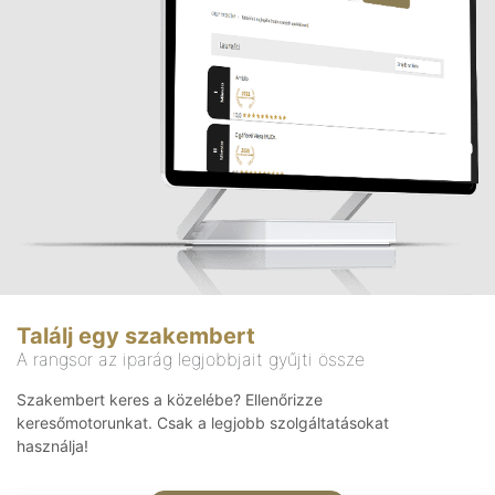
Találj egy szakembert
A rangsor az iparág legjobbjait gyűjti össze
Szakembert keres a közelébe? Ellenőrizze
keresőmotorunkat. Csak a legjobb szolgáltatásokat
használja!