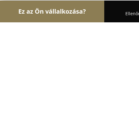
Ez az Ön vállalkozása?
Ellenő
Turul Bútor
Bútorboltok, Kárpitosok, Matracker
Álom Dizájn Faipari Kft
9.4
(26)
Székesfehérvár, Kiskút útja
Mutasd a telefonszámot