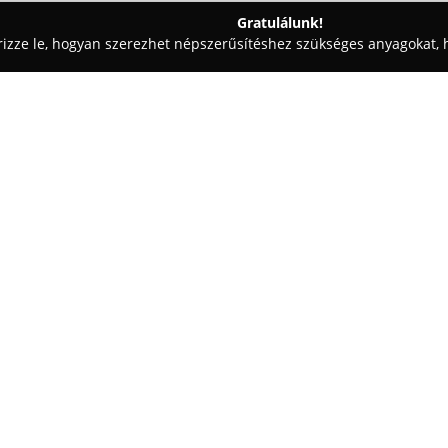
Gratulálunk!
rizze le, hogyan szerezhet népszerűsítéshez szükséges anyagokat, h
eskedések - Székesfehérvár
Álom Dizájn Faipari Kft
Egy cég:
Az
Álom Dizájn Faipari Kft
Szék
bútorok készítésére specializál
vagy üzletébe az elképzeléseik
hangsúlyt fektet személyre sza
Mutass többet >>
saját kívánságai szerint készül.
Szolgáltatásaik között megtal
gardróbszobák, praktikus elősz
nappali bútorok. Emellett válla
kandallók, lépcsők és minőségi 