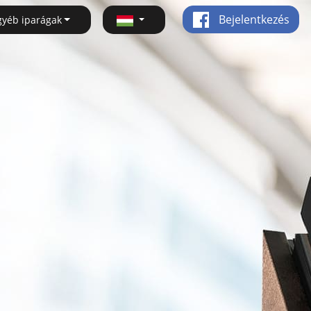
Bejelentkezés
gyéb iparágak