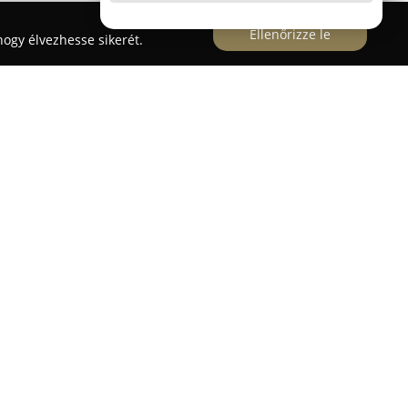
Ellenőrizze le
ogy élvezhesse sikerét.
esfehérváron működő vállalkozásként egyedi
ódott, fő célkitűzése pedig ügyfelei otthonába
hez igazodó bútorok megalkotása. A cég kiemelt
bott megoldásokra, ahol minden részlet az ügyfél
álhatóak modern konyhabútorok, elegáns
oba- és fürdőszobabútorok, valamint stílusos
lják speciális és egyedi bútorok, például
beltéri ajtók gyártását is. A tervezéshez 3D