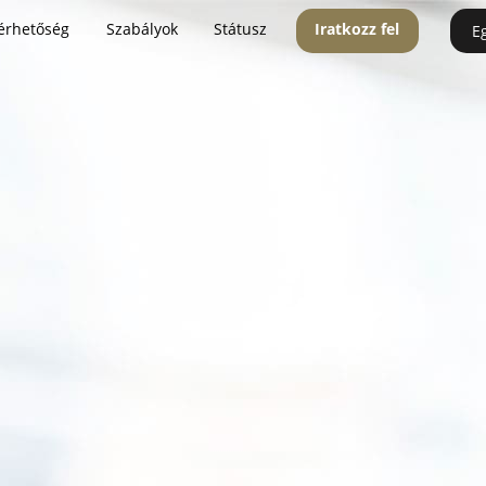
érhetőség
Szabályok
Státusz
Iratkozz fel
E