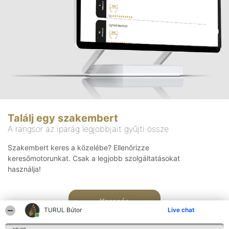
Találj egy szakembert
A rangsor az iparág legjobbjait gyűjti össze
Szakembert keres a közelébe? Ellenőrizze
keresőmotorunkat. Csak a legjobb szolgáltatásokat
használja!
Keresés
TURUL Bútor
Live chat