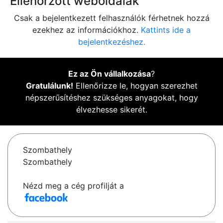
Ellenőrzött weboldalak
Csak a bejelentkezett felhasználók férhetnek hozzá
ezekhez az információkhoz.
Kattints ide a
bejelentkezéshez.
Ez az Ön vállalkozása
?
Gratulálunk!
Ellenőrizze le, hogyan szerezhet
népszerűsítéshez szükséges anyagokat, hogy
élvezhesse sikerét.
Szombathely
Szombathely
Nézd meg a cég profilját a