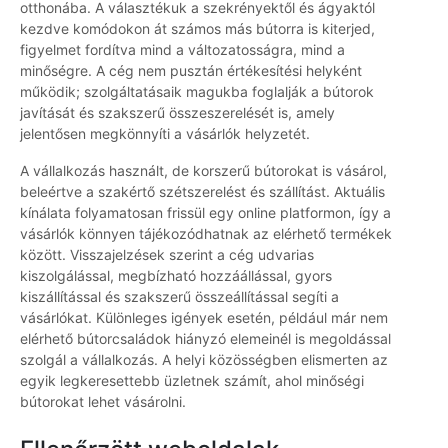
otthonába. A választékuk a szekrényektől és ágyaktól
kezdve komódokon át számos más bútorra is kiterjed,
figyelmet fordítva mind a változatosságra, mind a
minőségre. A cég nem pusztán értékesítési helyként
működik; szolgáltatásaik magukba foglalják a bútorok
javítását és szakszerű összeszerelését is, amely
jelentősen megkönnyíti a vásárlók helyzetét.
A vállalkozás használt, de korszerű bútorokat is vásárol,
beleértve a szakértő szétszerelést és szállítást. Aktuális
kínálata folyamatosan frissül egy online platformon, így a
vásárlók könnyen tájékozódhatnak az elérhető termékek
között. Visszajelzések szerint a cég udvarias
kiszolgálással, megbízható hozzáállással, gyors
kiszállítással és szakszerű összeállítással segíti a
vásárlókat. Különleges igények esetén, például már nem
elérhető bútorcsaládok hiányzó elemeinél is megoldással
szolgál a vállalkozás. A helyi közösségben elismerten az
egyik legkeresettebb üzletnek számít, ahol minőségi
bútorokat lehet vásárolni.