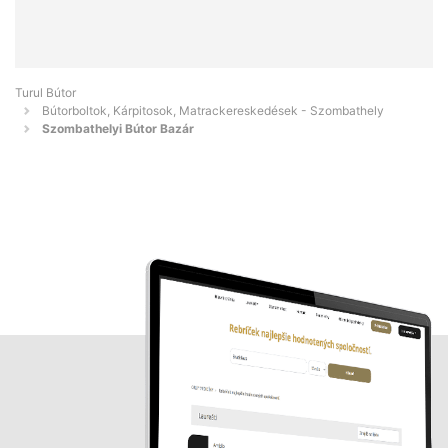
Turul Bútor
Bútorboltok, Kárpitosok, Matrackereskedések - Szombathely
Szombathelyi Bútor Bazár