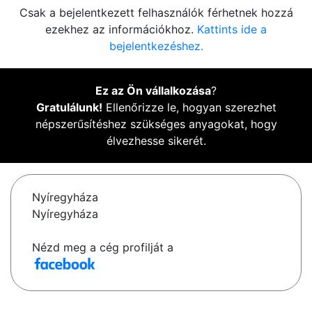
Csak a bejelentkezett felhasználók férhetnek hozzá
ezekhez az információkhoz.
Kattints ide a
bejelentkezéshez.
Ez az Ön vállalkozása
?
Gratulálunk!
Ellenőrizze le, hogyan szerezhet
népszerűsítéshez szükséges anyagokat, hogy
élvezhesse sikerét.
Nyíregyháza
Nyíregyháza
Nézd meg a cég profilját a