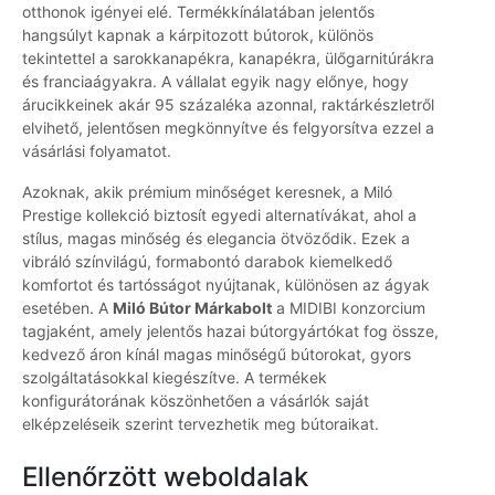
otthonok igényei elé. Termékkínálatában jelentős
hangsúlyt kapnak a kárpitozott bútorok, különös
tekintettel a sarokkanapékra, kanapékra, ülőgarnitúrákra
és franciaágyakra. A vállalat egyik nagy előnye, hogy
árucikkeinek akár 95 százaléka azonnal, raktárkészletről
elvihető, jelentősen megkönnyítve és felgyorsítva ezzel a
vásárlási folyamatot.
Azoknak, akik prémium minőséget keresnek, a Miló
Prestige kollekció biztosít egyedi alternatívákat, ahol a
stílus, magas minőség és elegancia ötvöződik. Ezek a
vibráló színvilágú, formabontó darabok kiemelkedő
komfortot és tartósságot nyújtanak, különösen az ágyak
esetében. A
Miló Bútor Márkabolt
a MIDIBI konzorcium
tagjaként, amely jelentős hazai bútorgyártókat fog össze,
kedvező áron kínál magas minőségű bútorokat, gyors
szolgáltatásokkal kiegészítve. A termékek
konfigurátorának köszönhetően a vásárlók saját
elképzeléseik szerint tervezhetik meg bútoraikat.
Ellenőrzött weboldalak