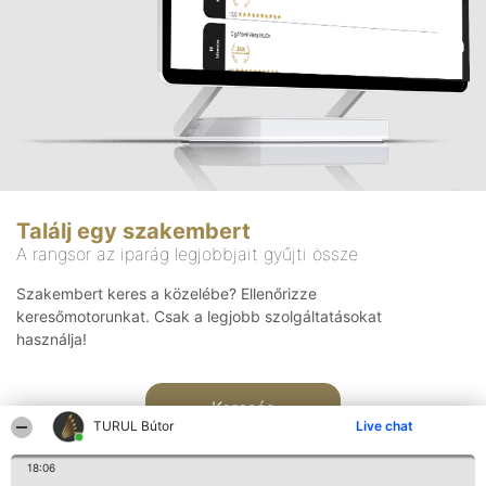
Találj egy szakembert
A rangsor az iparág legjobbjait gyűjti össze
Szakembert keres a közelébe? Ellenőrizze
keresőmotorunkat. Csak a legjobb szolgáltatásokat
használja!
Keresés
TURUL Bútor
Live chat
18:06