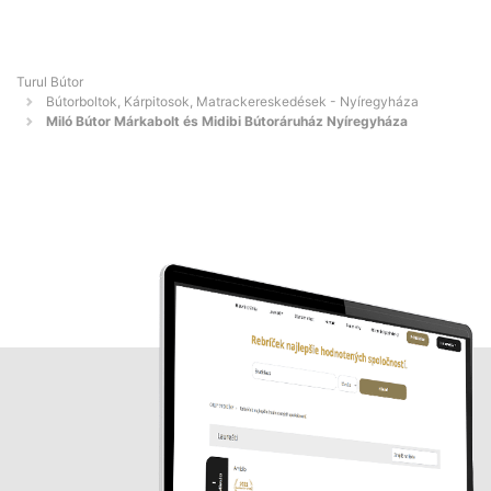
Turul Bútor
Bútorboltok, Kárpitosok, Matrackereskedések - Nyíregyháza
Miló Bútor Márkabolt és Midibi Bútoráruház Nyíregyháza