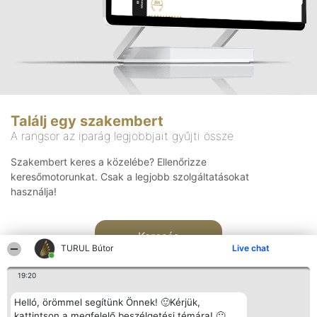
Találj egy szakembert
A rangsor az iparág legjobbjait gyűjti össze
Szakembert keres a közelébe? Ellenőrizze
keresőmotorunkat. Csak a legjobb szolgáltatásokat
használja!
Keresés
TURUL Bútor
Live chat
19:20
Helló, örömmel segítünk Önnek! 🙂Kérjük,
kattintson a megfelelő beszélgetési témára! 🙂