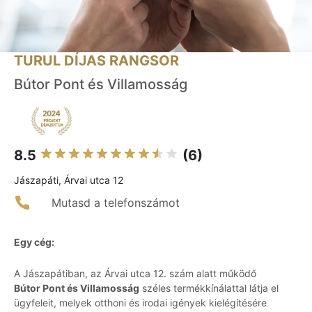
TURUL DÍJAS RANGSOR
Bútor Pont és Villamosság
8.5
(6)
Jászapáti, Árvai utca 12
Mutasd a telefonszámot
Egy cég:
A Jászapátiban, az Árvai utca 12. szám alatt működő
Bútor Pont és Villamosság
széles termékkínálattal látja el
ügyfeleit, melyek otthoni és irodai igények kielégítésére