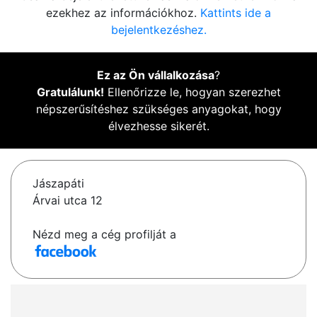
ezekhez az információkhoz.
Kattints ide a
bejelentkezéshez.
Ez az Ön vállalkozása
?
Gratulálunk!
Ellenőrizze le, hogyan szerezhet
népszerűsítéshez szükséges anyagokat, hogy
élvezhesse sikerét.
Jászapáti
Árvai utca 12
Nézd meg a cég profilját a