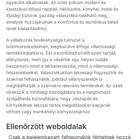
egyaránt alkalmasak. Az üzlet polcain modern és
klasszikus stílusú nappali, hálószoba, konyhai, irodai és
ifjúsági bútorok gazdag választéka található meg,
amelyek hozzájárulnak a komfortos és esztétikus belső
terek kialakításához.
A vállalkozás tevékenysége túlmutat a
bútorkereskedelmen, kiegészülve átfogó villamossági
termékkínálattal is. Ezt a kombinált profilt azért tartják
előnyösnek, mert így a vásárlók egy helyen tudják
beszerezni mind a lakberendezési, mind a villamossági
felszereléseiket. Választékukban lakossági fogyasztók és
szakmai felhasználók, például villanyszerelők is
megtalálhatják a számukra releváns termékeket. Az üzlet
törekszik a minőségi kiszolgálásra és a megbízható
szolgáltatás biztosítására, hogy Jászapáti és
környékének lakosai tartós megoldásokat kapjanak
otthoni vagy munkahelyi környezetükhöz.
Ellenőrzött weboldalak
Csak a bejelentkezett felhasználók férhetnek hozzá