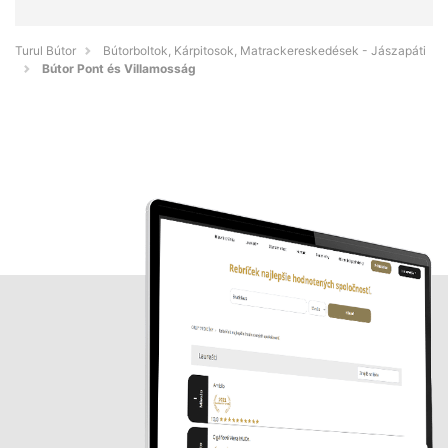
Turul Bútor
Bútorboltok, Kárpitosok, Matrackereskedések - Jászapáti
Bútor Pont és Villamosság