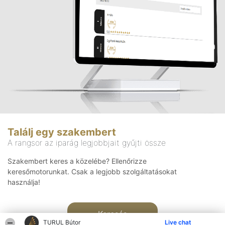
Találj egy szakembert
A rangsor az iparág legjobbjait gyűjti össze
Szakembert keres a közelébe? Ellenőrizze
keresőmotorunkat. Csak a legjobb szolgáltatásokat
használja!
Keresés
TURUL Bútor
Live chat