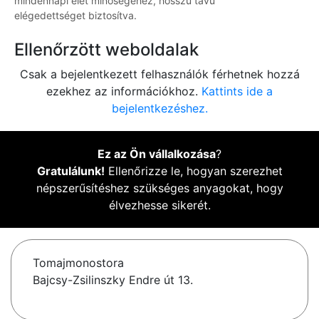
mindennapi élet minőségéhez, hosszú távú
elégedettséget biztosítva.
Ellenőrzött weboldalak
Csak a bejelentkezett felhasználók férhetnek hozzá
ezekhez az információkhoz.
Kattints ide a
bejelentkezéshez.
Ez az Ön vállalkozása
?
Gratulálunk!
Ellenőrizze le, hogyan szerezhet
népszerűsítéshez szükséges anyagokat, hogy
élvezhesse sikerét.
Tomajmonostora
Bajcsy-Zsilinszky Endre út 13.