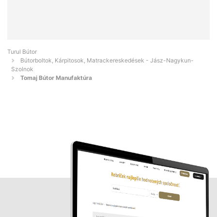
Turul Bútor
Bútorboltok, Kárpitosok, Matrackereskedések - Jász-Nagykun-
Szolnok
Tomaj Bútor Manufaktúra