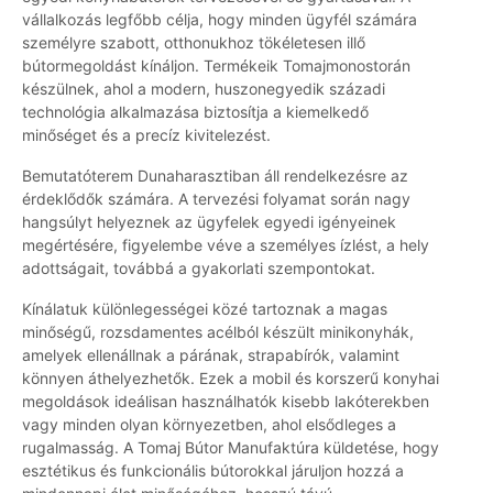
vállalkozás legfőbb célja, hogy minden ügyfél számára
személyre szabott, otthonukhoz tökéletesen illő
bútormegoldást kínáljon. Termékeik Tomajmonostorán
készülnek, ahol a modern, huszonegyedik századi
technológia alkalmazása biztosítja a kiemelkedő
minőséget és a precíz kivitelezést.
Bemutatóterem Dunaharasztiban áll rendelkezésre az
érdeklődők számára. A tervezési folyamat során nagy
hangsúlyt helyeznek az ügyfelek egyedi igényeinek
megértésére, figyelembe véve a személyes ízlést, a hely
adottságait, továbbá a gyakorlati szempontokat.
Kínálatuk különlegességei közé tartoznak a magas
minőségű, rozsdamentes acélból készült minikonyhák,
amelyek ellenállnak a párának, strapabírók, valamint
könnyen áthelyezhetők. Ezek a mobil és korszerű konyhai
megoldások ideálisan használhatók kisebb lakóterekben
vagy minden olyan környezetben, ahol elsődleges a
rugalmasság. A Tomaj Bútor Manufaktúra küldetése, hogy
esztétikus és funkcionális bútorokkal járuljon hozzá a