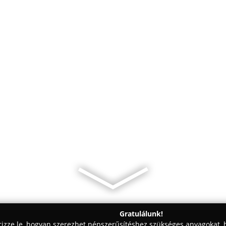
Gratulálunk!
rizze le, hogyan szerezhet népszerűsítéshez szükséges anyagokat, h