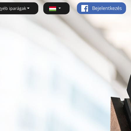
Bejelentkezés
gyéb iparágak