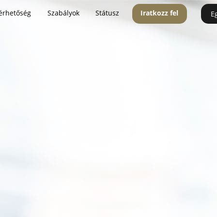
érhetőség
Szabályok
Státusz
Iratkozz fel
E