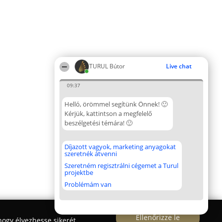
TURUL Bútor
Live chat
09:37
Helló, örömmel segítünk Önnek! 🙂
Kérjük, kattintson a megfelelő
beszélgetési témára! 🙂
Díjazott vagyok, marketing anyagokat
szeretnék átvenni
Szeretném regisztrálni cégemet a Turul
projektbe
Problémám van
Ellenőrizze le
ogy élvezhesse sikerét.