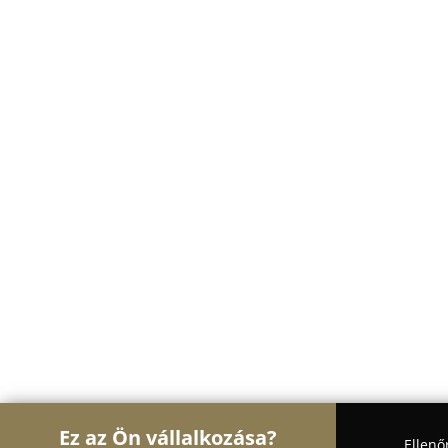
Ez az Ön vállalkozása?
Ellenő