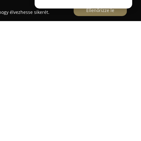
Ellenőrizze le
ogy élvezhesse sikerét.
di ipari stílusú és vintage bútorok, illetve
smert, amely autentikus darabokat kínál a
gazdasági örökségéből. A termékeik mindegyike
 választékban többek között ipari székek, asztalok,
ran új szerepet adnak a régi tárgyaknak, így
yelmes fotel, satupadból bárpult vagy
at. Ez az átgondolt megközelítés biztosítja,
található bútorok mindig különlegesek, rendhagyó