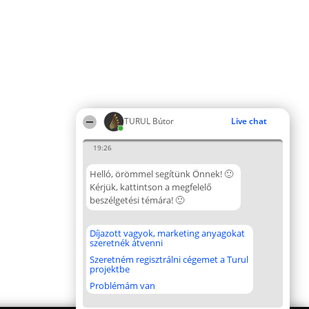
TURUL Bútor
Live chat
19:26
Helló, örömmel segítünk Önnek! 🙂
Kérjük, kattintson a megfelelő
beszélgetési témára! 🙂
Díjazott vagyok, marketing anyagokat
szeretnék átvenni
Szeretném regisztrálni cégemet a Turul
projektbe
Problémám van