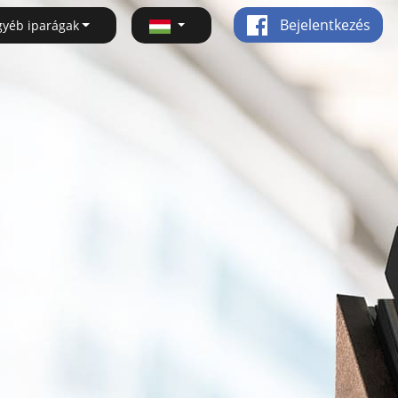
Bejelentkezés
gyéb iparágak