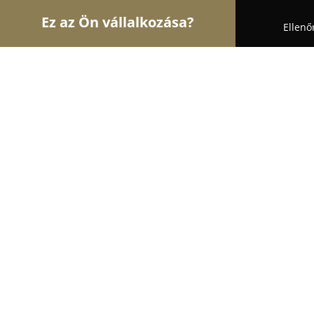
Ez az Ön vállalkozása?
Ellenő
Turul Bútor
Bútorboltok, Kárpitosok, Matracker
artKRAFT
9
(279)
Budapest, Tagló u. 11-13
Mutasd a telefonszámot