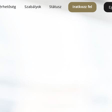
érhetőség
Szabályok
Státusz
Iratkozz fel
E