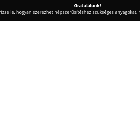
Gratulálunk!
rizze le, hogyan szerezhet népszerűsítéshez szükséges anyagokat, h
eskedések - Budapest
artKRAFT
Egy cég:
artKRAFT
Budapesten olyan egye
kiegészítők forgalmazójaként i
huszadik század ipari és mező
saját történettel rendelkezik, a
lámpák és tárolók találhatók.
A vállalkozás szakemberei gyak
például lovaskocsi-ülésből kén
kábeldobból dohányzóasztal válh
hogy az artKRAFT kínálatában 