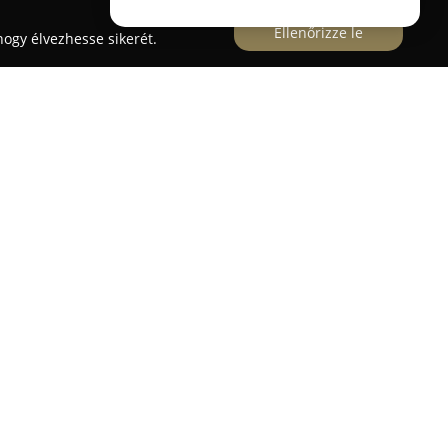
Ellenőrizze le
ogy élvezhesse sikerét.
az Iparcentrum 7. szám alatt található, jelentős
s és -forgalmazás szegmensében. A vállalat
gyártására is kiterjed, teljes körű szolgáltatást
 pontos tervezésen és szabáson át egészen a
építéséig.
torok, étkezőgarnitúrák, különféle ülőgarnitúrák,
, valamint fotelek is elérhetők, több száz eltérő
z érdeklődők. Kiemelt figyelmet fordítanak a
n előállított bútorlapokra, melyek széles