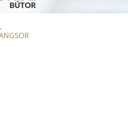
.
RANGSOR