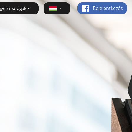
Bejelentkezés
gyéb iparágak