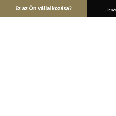
Ez az Ön vállalkozása?
Ellenő
Turul Bútor
Bútorboltok, Kárpitosok, Matracker
Bútor-Land Kft.
8.4
(13)
Környe, Környe
Mutasd a telefonszámot