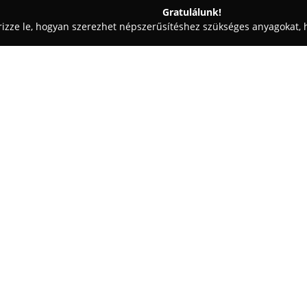
Gratulálunk!
rizze le, hogyan szerezhet népszerűsítéshez szükséges anyagokat, h
eskedések - Környe
Bútor-Land Kft.
Egy cég:
A
Bútor-Land
, amely Környén, 
szerepet tölt be a bútorgyártá
tevékenysége az egyedi bútorok 
biztosítva a színválasztástól a
bútorok összeszereléséig és be
Széles választékukban konyhabú
sarokülők, kanapék, franciaágyak
terméktípusból választhatnak a
minőségi, környezetkímélő módo