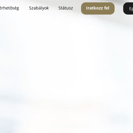
érhetőség
Szabályok
Státusz
Iratkozz fel
E