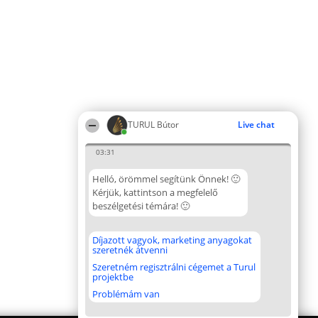
TURUL Bútor
Live chat
03:31
Helló, örömmel segítünk Önnek! 🙂
Kérjük, kattintson a megfelelő
beszélgetési témára! 🙂
Díjazott vagyok, marketing anyagokat
szeretnék átvenni
Szeretném regisztrálni cégemet a Turul
projektbe
Problémám van