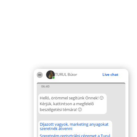
TURUL Bútor
Live chat
06:40
Helló, örömmel segítünk Önnek! 🙂
Kérjük, kattintson a megfelelő
beszélgetési témára! 🙂
Díjazott vagyok, marketing anyagokat
szeretnék átvenni
Szeretném regisztrálni cégemet a Turul