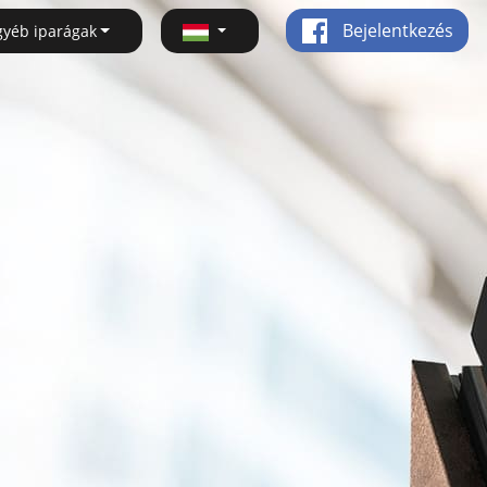
Bejelentkezés
gyéb iparágak