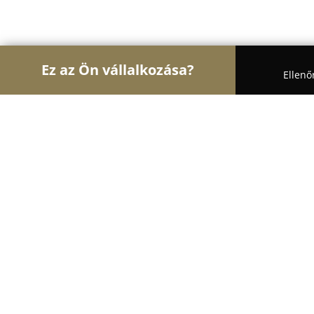
Ez az Ön vállalkozása?
Ellenő
Turul Bútor
Bútorboltok, Kárpitosok, Matrackere
Csóka Bútor
9.1
(18)
Biatorbágy, Hunyadi János u. 36