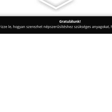
Gratulálunk!
rizze le, hogyan szerezhet népszerűsítéshez szükséges anyagokat, h
skedések - Biatorbágy
Csóka Bútor
Egy cég:
A
Csóka Bútor
asztalosműhelye
alatt működik, és elsősorban eg
vállalat nagy hangsúlyt fektet 
minőséget képviselő kézműves t
személyre szabott lakberendez
fokozható a komfort és az ottho
során figyelembe veszik a megr