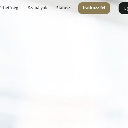
érhetőség
Szabályok
Státusz
Iratkozz fel
E