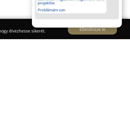
projektbe
Problémám van
Ellenőrizze le
ogy élvezhesse sikerét.
 Biatorbágyon, a Hunyadi János utca 36. szám
yedi bútorok készítésére specializálódik. A
a faanyagok iránti szenvedélyére és a kivételes
ermékek elkészítésére. Fő tevékenységi köre a
ési megoldások gyártása, amelyek segítségével
ni terek funkcionalitása. A tervezési munkák
endelők igényeit, amelyeket közös egyeztetés és