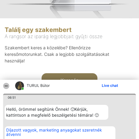
Találj egy szakembert
A rangsor az iparág legjobbjait gyűjti össze
Szakembert keres a közelébe? Ellenőrizze
keresőmotorunkat. Csak a legjobb szolgáltatásokat
használja!
Keresés
TURUL Bútor
Live chat
06:51
Helló, örömmel segítünk Önnek! 🙂Kérjük,
kattintson a megfelelő beszélgetési témára! 🙂
Rangsorszervező
Népszavazás
Elérhetőség
Díjazott vagyok, marketing anyagokat szeretnék
SC Beautiful Company S.R.L.
Nyertesek
Elérhetőség
átvenni
Bulevardul Aleea Timișul De
Az összes