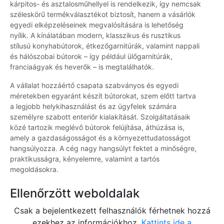
kárpitos- és asztalosműhellyel is rendelkezik, így nemcsak
széleskörű termékválasztékot biztosít, hanem a vásárlók
egyedi elképzeléseinek megvalósítására is lehetőség
nyílik. A kínálatában modern, klasszikus és rusztikus
stílusú konyhabútorok, étkezőgarnitúrák, valamint nappali
és hálószobai bútorok – így például ülőgarnitúrák,
franciaágyak és heverők – is megtalálhatók.
A vállalat hozzáértő csapata szabványos és egyedi
méretekben egyaránt készít bútorokat, szem előtt tartva
a legjobb helykihasználást és az ügyfelek számára
személyre szabott enteriőr kialakítását. Szolgáltatásaik
közé tartozik meglévő bútorok felújítása, áthúzása is,
amely a gazdaságosságot és a környezettudatosságot
hangsúlyozza. A cég nagy hangsúlyt fektet a minőségre,
praktikusságra, kényelemre, valamint a tartós
megoldásokra.
Ellenőrzött weboldalak
Csak a bejelentkezett felhasználók férhetnek hozzá
ezekhez az információkhoz.
Kattints ide a