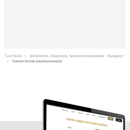
Turul Bútor
Bútorboltok, Kárpitosok, Matrackereskedések - Budapest
Fekete István kárpitosmester