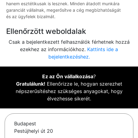
hanem esztétikusak is lesznek. Minden átadott munkára
garanciát vállalnak, megerősítve a cég megbízhatóságát
és az ügyfelek bizalmát.
Ellenőrzött weboldalak
Csak a bejelentkezett felhasználók férhetnek hozzá
ezekhez az információkhoz.
Kattints ide a
bejelentkezéshez.
Ez az Ön vállalkozása
?
Gratulálunk!
Ellenőrizze le, hogyan szerezhet
népszerűsítéshez szükséges anyagokat, hogy
élvezhesse sikerét.
Budapest
Pestújhelyi út 20