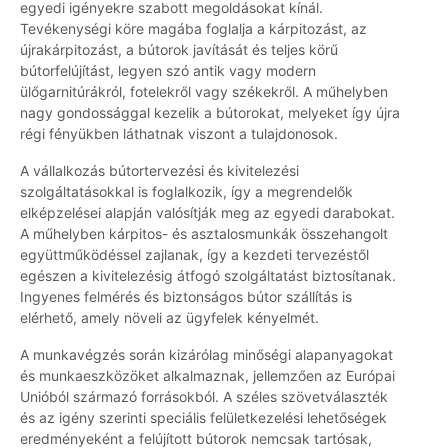
egyedi igényekre szabott megoldásokat kínál.
Tevékenységi köre magába foglalja a kárpitozást, az
újrakárpitozást, a bútorok javítását és teljes körű
bútorfelújítást, legyen szó antik vagy modern
ülőgarnitúrákról, fotelekről vagy székekről. A műhelyben
nagy gondossággal kezelik a bútorokat, melyeket így újra
régi fényükben láthatnak viszont a tulajdonosok.
A vállalkozás bútortervezési és kivitelezési
szolgáltatásokkal is foglalkozik, így a megrendelők
elképzelései alapján valósítják meg az egyedi darabokat.
A műhelyben kárpitos- és asztalosmunkák összehangolt
együttműködéssel zajlanak, így a kezdeti tervezéstől
egészen a kivitelezésig átfogó szolgáltatást biztosítanak.
Ingyenes felmérés és biztonságos bútor szállítás is
elérhető, amely növeli az ügyfelek kényelmét.
A munkavégzés során kizárólag minőségi alapanyagokat
és munkaeszközöket alkalmaznak, jellemzően az Európai
Unióból származó forrásokból. A széles szövetválaszték
és az igény szerinti speciális felületkezelési lehetőségek
eredményeként a felújított bútorok nemcsak tartósak,