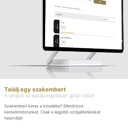
Találj egy szakembert
A rangsor az iparág legjobbjait gyűjti össze
Szakembert keres a közelébe? Ellenőrizze
keresőmotorunkat. Csak a legjobb szolgáltatásokat
használja!