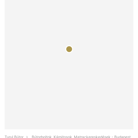
Turul Bútor
Bútorboltok, Kárpitosok, Matrackereskedések - Budapest