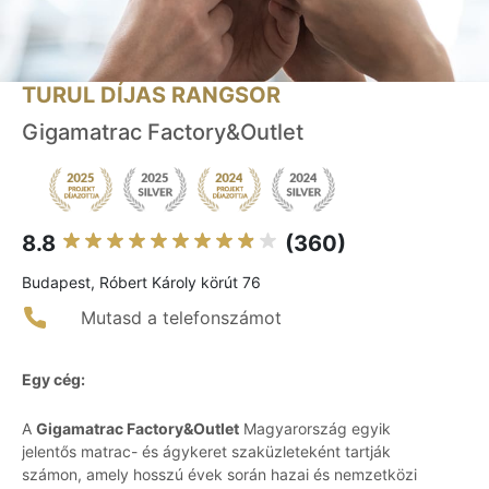
TURUL DÍJAS RANGSOR
Gigamatrac Factory&Outlet
8.8
(360)
Budapest, Róbert Károly körút 76
Mutasd a telefonszámot
Egy cég:
A
Gigamatrac Factory&Outlet
Magyarország egyik
jelentős matrac- és ágykeret szaküzleteként tartják
számon, amely hosszú évek során hazai és nemzetközi