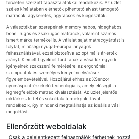
területen szerzett tapasztalatokkal rendelkezik. Az üzlet
széles kínálatában elérhetők pihentető alvást támogató
matracok, ágykeretek, ágyrácsok és kiegészítők.
A választékban szerepelnek memory habos, hideghabos,
bonell rugós és zsákrugós matracok, valamint számos
ismert márka termékei is. A vállalat saját matracgyártást is
folytat, minőségi nyugat-európai anyagok
felhasználásával, ezzel biztosítva az optimális ár-érték
arányt. Kiemelt figyelmet fordítanak a vásárlók egyedi
igényeinek szakszerű felmérésére, az ergonómiai
szempontok és személyes kényelmi elvárások
figyelembevételével. Hozzájárul ehhez az XSenzor
nyomáspont-érzékelő technológia is, amely elősegíti a
legmegfelelőbb matrac kiválasztását. Az üzlet jelentős
raktárkészlettel és sokoldalú termékpalettával
rendelkezik, így mindenki megtalálhatja az ideális alvási
megoldást.
Ellenőrzött weboldalak
Csak a bejelentkezett felhasználók férhetnek hozzá