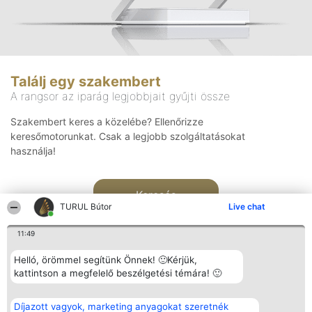
Találj egy szakembert
A rangsor az iparág legjobbjait gyűjti össze
Szakembert keres a közelébe? Ellenőrizze
keresőmotorunkat. Csak a legjobb szolgáltatásokat
használja!
Keresés
TURUL Bútor
Live chat
11:49
Helló, örömmel segítünk Önnek! 🙂Kérjük,
kattintson a megfelelő beszélgetési témára! 🙂
Rangsorszervező
Népszavazás
Elérhetőség
Díjazott vagyok, marketing anyagokat szeretnék
SC Beautiful Company S.R.L.
Nyertesek
Elérhetőség