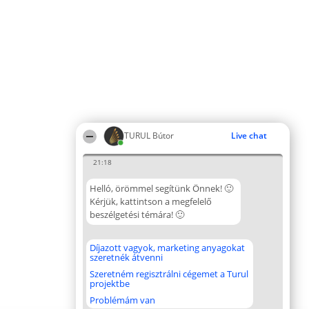
TURUL Bútor
Live chat
21:18
Helló, örömmel segítünk Önnek! 🙂
Kérjük, kattintson a megfelelő
beszélgetési témára! 🙂
Díjazott vagyok, marketing anyagokat
szeretnék átvenni
Szeretném regisztrálni cégemet a Turul
projektbe
Problémám van