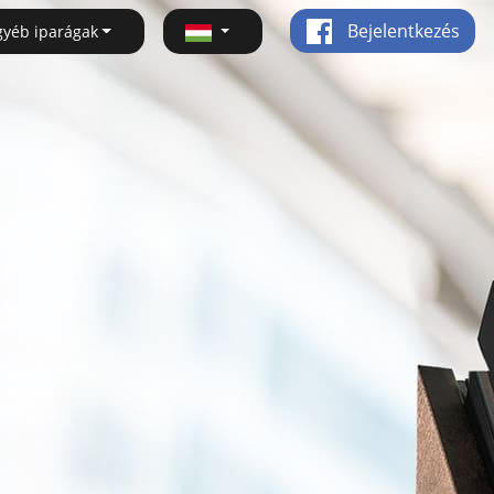
Bejelentkezés
gyéb iparágak