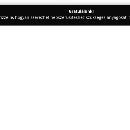
Gratulálunk!
rizze le, hogyan szerezhet népszerűsítéshez szükséges anyagokat, h
skedések - Érd
Hasznos Gyöngyszemek Bútorfestő-és Alkotó
-és Alkotóműhely
Egy cég:
A
Hasznos Gyöngyszemek Búto
amely elsősorban régi bútorok f
itt elérhető személyre szabott 
egyedi, stílusos bútorok kerül
részletekre és a precizitásra, l
vagy meglévő darabok korszerű
Az oktatások során a résztvevők
amely lehetővé teszi számukra