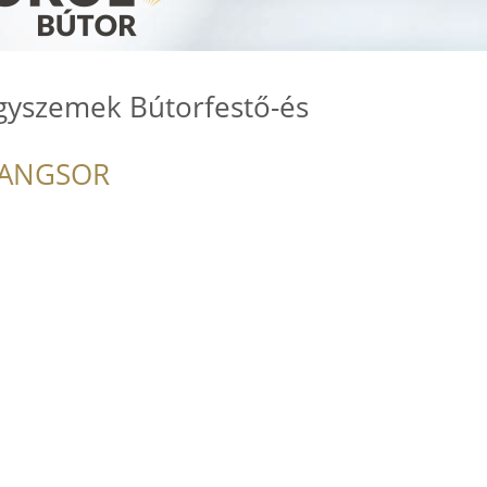
yszemek Bútorfestő-és
RANGSOR