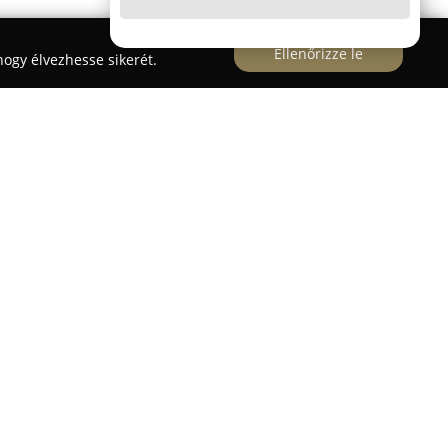
Ellenőrizze le
ogy élvezhesse sikerét.
műhely
rfestő-és Alkotóműhely
Érden működő műhely,
elújítására és átalakítására specializálódott. Az
bútorfestési technikák révén az enteriőrökbe
hetnek. A műhelyben nagy hangsúlyt fektetnek a
egyen szó teljesen új, egyedi bútorok festéséről
sítéséről.
 széleskörű és alapos tudást sajátíthatnak el,
, hogy önállóan is magabiztosan kezdjenek hozzá