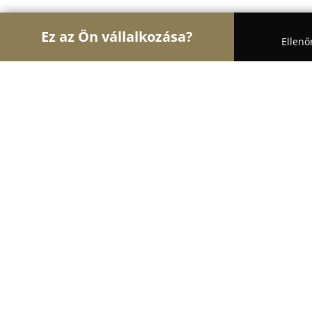
Ez az Ön vállalkozása?
Ellenő
Turul Bútor
Bútorboltok, Kárpitosok, Matrackere
Hasznos Gyöngyszemek Bútorfestő
8.9
(14)
Érd, Gulyás tanya 1
Mutasd a telefonszámot