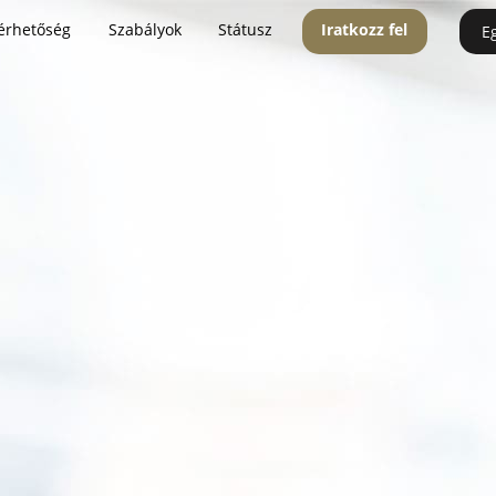
érhetőség
Szabályok
Státusz
Iratkozz fel
E